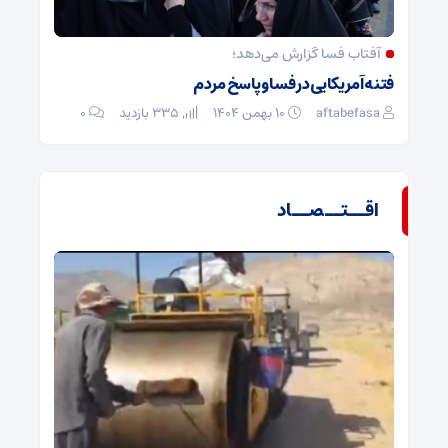
آفتاب فسا گزارش می‌دهد؛
فتنه آمریکایی در فسا و پاسخ مردم
aftabefasa
۱۰ بهمن ۱۴۰۴
335 بازدید
۰
اقــتــصــاد