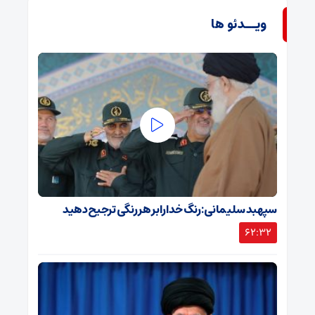
ویــدئو ها
سپهبد سلیمانی: رنگ خدا را بر هر رنگی ترجیح دهید
62:32