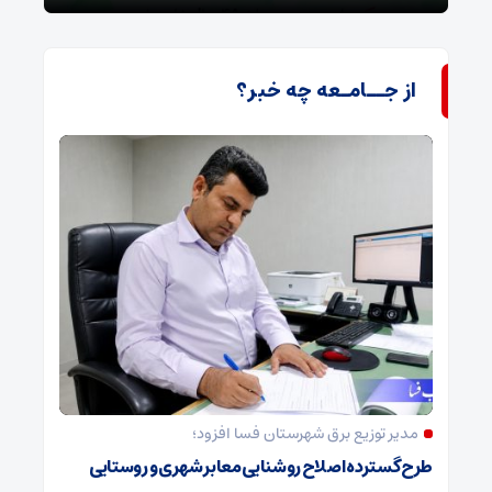
از جــامـعه چه خبر؟
مدیر توزیع برق شهرستان فسا افزود؛
طرح گسترده اصلاح روشنایی معابر شهری و روستایی