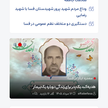
وداع مردم شهید پرور شهیدستان فسا با شهید
رضایی
دستگیری دو متخلف نظم عمومی در فسا
معجزه ایثار در فسا؛
مد
ا
هدیه کبد یک پدر برای زندگی دوباره یک بیمار
طرح 
aftabefasa
۱۶ مرداد ۱۴۰۵
16 بازدید
۰
sa