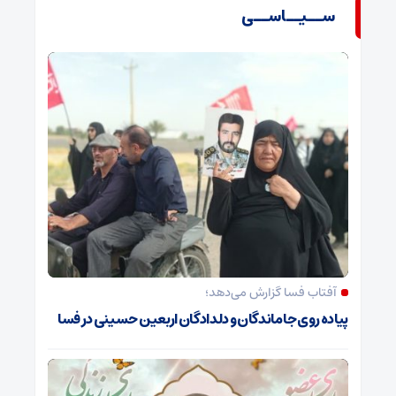
ســیــاســی
آفتاب فسا گزارش می‌دهد؛
پیاده روی جاماندگان و دلدادگان اربعین حسینی در فسا