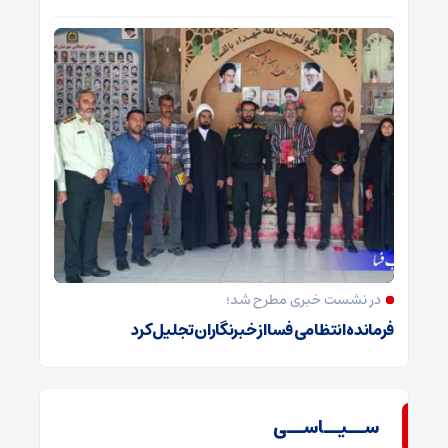
در نشست خبری مطرح شد؛
فرمانده انتظامی فسا از خبرنگاران تجلیل کرد
ســیــاســی