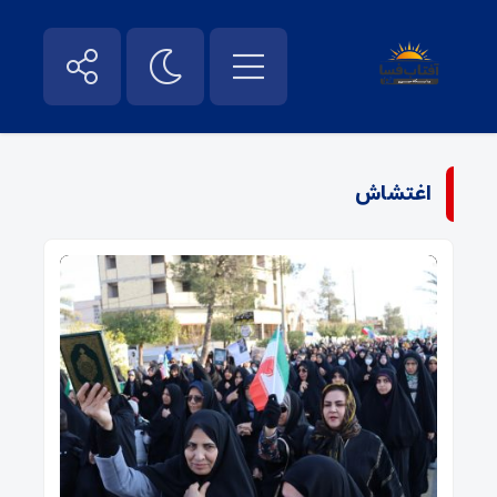
اغتشاش