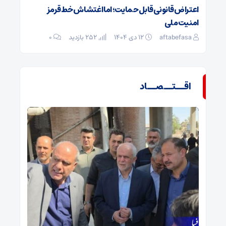
اعتراض قانونی قابل‌حمایت؛ اما اغتشاش خط قرمز
امنیت‌ملی
aftabefasa
۱۲ دی ۱۴۰۴
252 بازدید
۰
اقــتــصــاد