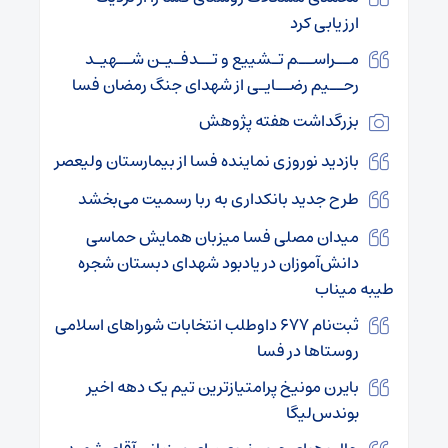
ارزیابی کرد
مــراســم تـشییع و تــدفـیـن شــهیـد
رحــیم رضــایـی از شهدای جنگ رمضان فسا
بزرگداشت هفته پژوهش
بازدید نوروزی نماینده فسا از بیمارستان ولیعصر
طرح جدید بانکداری به ربا رسمیت می‌بخشد
میدان مصلی فسا میزبان همایش حماسی
دانش‌آموزان در یادبود شهدای دبستان شجره
طیبه میناب
ثبت‌نام ۶۷۷ داوطلب انتخابات شوراهای اسلامی
روستاها در فسا
بایرن مونیخ پرامتیازترین تیم یک دهه اخیر
بوندس‌لیگا