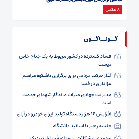
8 عکس
گــونــاگــون
فساد گسترده در کشور مربوط به یک جناح خاص
نیست
آغاز حرکت مردمی برای برگزاری باشکوه مراسم
عزاداری در فسا
مدیریت جهادی میراث ماندگار شهدای خدمت
است
افزایش 16 هزار دستگاه تولید ایران خودرو در آبان
جلسه رهبر با اساتید دانشگاه
محمدی مشکلات روستای فسا را از نزدیک