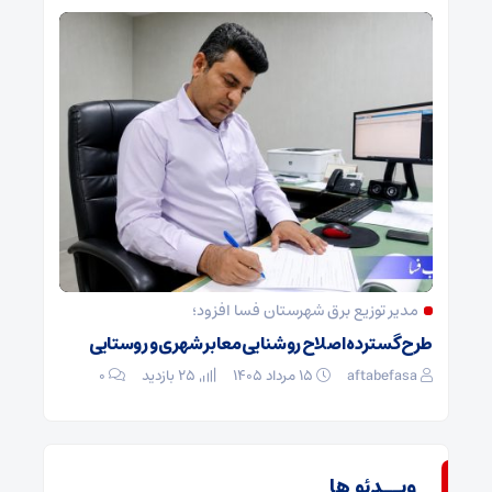
مدیر توزیع برق شهرستان فسا افزود؛
طرح گسترده اصلاح روشنایی معابر شهری و روستایی
aftabefasa
۱۵ مرداد ۱۴۰۵
25 بازدید
۰
ویــدئو ها