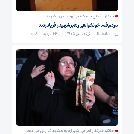
میدان آیینی مصلا هم عهد با خون شهيد
مردم فسا خونخواهی رهبر شهید را فریاد زدند
aftabefasa
۲۰ تیر ۱۴۰۵
66 بازدید
۰
حقگو خبرنگار اعزامی شیرازه به مشهد گزارش می دهد