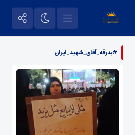
#بدرقه_آقای_شهید_ایران