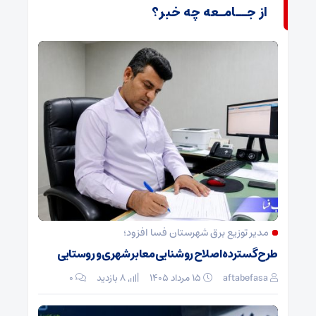
از جــامـعه چه خبر؟
مدیر توزیع برق شهرستان فسا افزود؛
طرح گسترده اصلاح روشنایی معابر شهری و روستایی
aftabefasa
۱۵ مرداد ۱۴۰۵
8 بازدید
۰