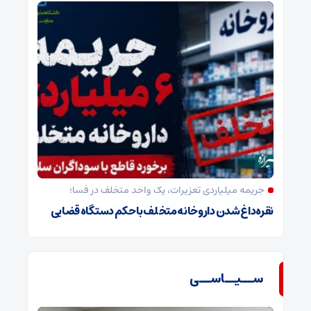
جریمه میلیاردی تعزیرات، یک واحد متخلف در فسا؛
نقره‌داغ شدن داروخانه متخلف با حکم دستگاه قضایی
ســیــاســی