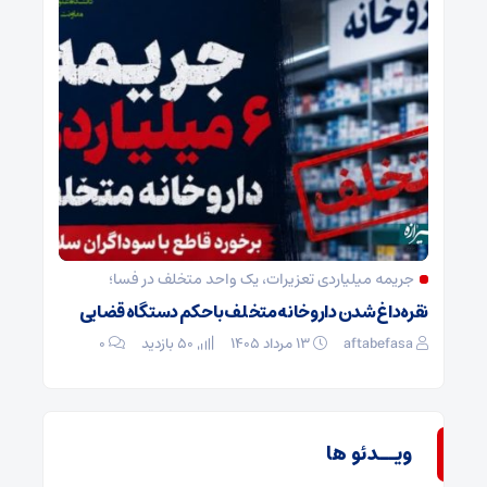
جریمه میلیاردی تعزیرات، یک واحد متخلف در فسا؛
نقره‌داغ شدن داروخانه متخلف با حکم دستگاه قضایی
aftabefasa
۱۳ مرداد ۱۴۰۵
50 بازدید
۰
ویــدئو ها