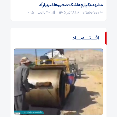
مشهد، یکپارچه اشک؛ صحن‌ها، لبریز از آه
aftabefasa
۱۸ تیر ۱۴۰۵
110 بازدید
۰
اقــتــصــاد