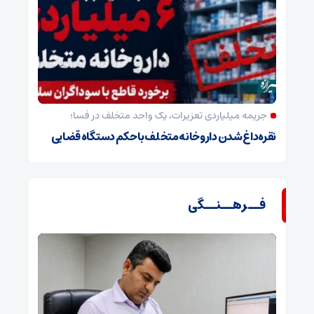
جریمه میلیاردی تعزیرات، یک واحد متخلف در فسا؛
نقره‌داغ شدن داروخانه متخلف با حکم دستگاه قضایی
فــرهــنــگی