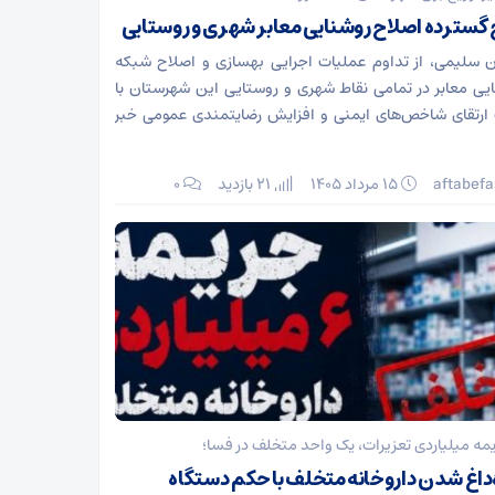
گسترده اصلاح روشنایی معابر شهری و روستایی
 سلیمی، از تداوم عملیات اجرایی بهسازی و اصلاح شبکه
یی معابر در تمامی نقاط شهری و روستایی این شهرستان با
رتقای شاخص‌های ایمنی و افزایش رضایتمندی عمومی خبر
aftabefa
۱۵ مرداد ۱۴۰۵
21 بازدید
۰
مه میلیاردی تعزیرات، یک واحد متخلف در فسا؛
‌داغ شدن داروخانه متخلف با حکم دستگاه