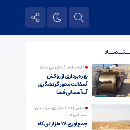
ــتــصــاد
آفتاب فسا گزارش می دهد؛
بهره‌برداری از روکش
آسفالت محور گردشگری
آب‌آسمانی فسا
مدیر جهاد کشاورزی شهرستان
فسا خبرداد:
جمع‌آوری ۲۸ هزار تن کاه