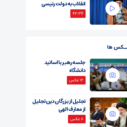
انقلاب به دولت رئیسی
42:34
ـکس ها
جلسه رهبر با اساتید
دانشگاه
12 عکس
تجلیل از بزرگان دین تجلیل
از معارف الهی
8 عکس