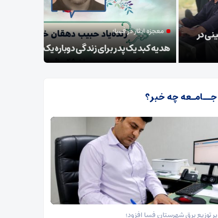
ه ایثار در فسا؛
مدیر توزیع
کبد یک پدر برای زندگی دوباره یک بیمار
طرح گسترد
 جــامـعه چه خبر؟
ر توزیع برق شهرستان فسا افزود؛