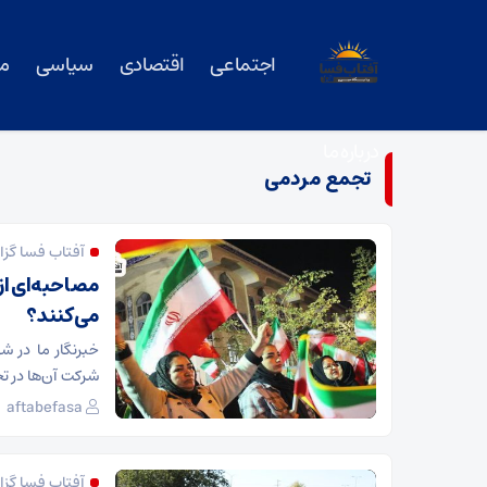
اجتماعی
اقتصادی
سیاسی
م
درباره ما
تجمع مردمی
آفتاب فسا گز
مصاحبه‌ای از
می‌کنند؟
خبرنگار ما در ش
شرکت آن‌ها در تج
aftabefasa
آفتاب فسا گزا