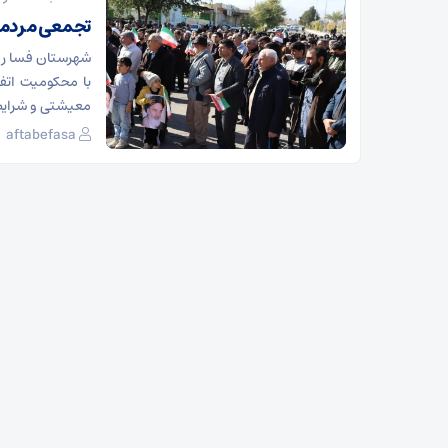
تجمعی مردمی 
شهرستان فسا روز
با محکومیت اتفا
معیشتی و شرایط
aftabefasa