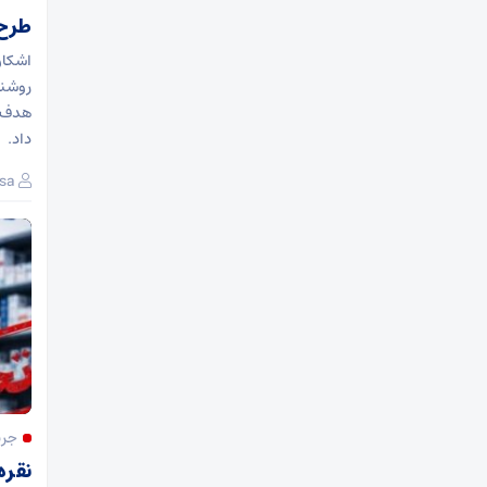
طرح 
اشکان
روشنا
هدف ا
داد.
sa
جری
نقره