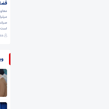
قضا
میلیا
صیانت
است و
sa
وی