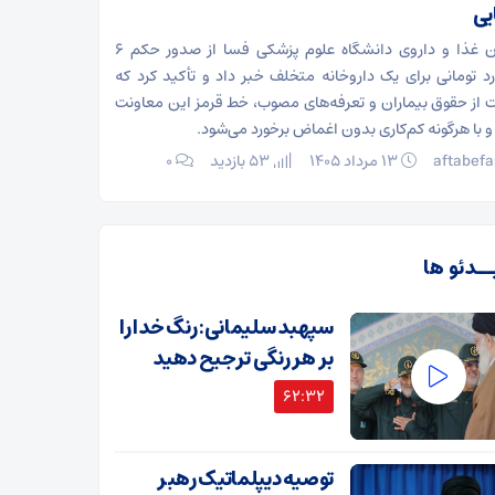
یی
معاون غذا و داروی دانشگاه علوم پزشکی فسا از صدور حکم ۶
رد تومانی برای یک داروخانه متخلف خبر داد و تأکید کرد که
 از حقوق بیماران و تعرفه‌های مصوب، خط قرمز این معاونت
 با هرگونه کم‌کاری بدون اغماض برخورد می‌شود.
aftabefa
۱۳ مرداد ۱۴۰۵
53 بازدید
۰
ــدئو ها
سپهبد سلیمانی: رنگ خدا را
بر هر رنگی ترجیح دهید
62:32
توصیه دیپلماتیک رهبر