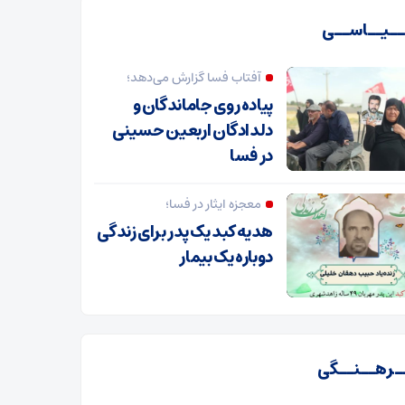
ـیــاســی
آفتاب فسا گزارش می‌دهد؛
پیاده روی جاماندگان و
دلدادگان اربعین حسینی
در فسا
معجزه ایثار در فسا؛
هدیه کبد یک پدر برای زندگی
دوباره یک بیمار
ـرهــنــگی