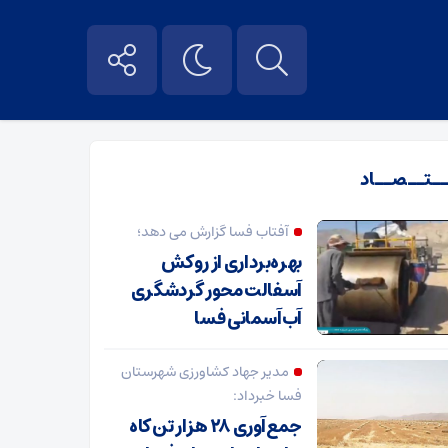
ــتــصــاد
آفتاب فسا گزارش می دهد؛
بهره‌برداری از روکش
آسفالت محور گردشگری
آب‌آسمانی فسا
مدیر جهاد کشاورزی شهرستان
فسا خبرداد:
جمع‌آوری ۲۸ هزار تن کاه