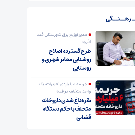
ـرهــنــگی
مدیر توزیع برق شهرستان فسا
افزود؛
طرح گسترده اصلاح
روشنایی معابر شهری و
روستایی
جریمه میلیاردی تعزیرات، یک
واحد متخلف در فسا؛
نقره‌داغ شدن داروخانه
متخلف با حکم دستگاه
قضایی