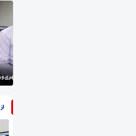
مدیر توزیع برق شهرستان فسا افزود؛
جری
طرح گسترده اصلاح روشنایی معابر شهری و روستایی
نقره
از