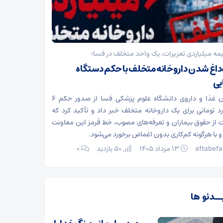
مه میلیاردی تعزیرات، یک واحد متخلف در فسا؛
‌داغ شدن داروخانه متخلف با حکم دستگاه
یی
معاون غذا و داروی دانشگاه علوم پزشکی فسا از صدور حکم ۶
رد تومانی برای یک داروخانه متخلف خبر داد و تأکید کرد که
 از حقوق بیماران و تعرفه‌های مصوب، خط قرمز این معاونت
 با هرگونه کم‌کاری بدون اغماض برخورد می‌شود.
aftabefa
۱۳ مرداد ۱۴۰۵
50 بازدید
۰
ــدئو ها