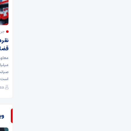
جری
نقره
قضا
میلیا
صیانت
است و
sa
وی