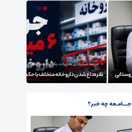
مدیر بیمار
مه میلیاردی تعزیرات، یک واحد متخلف در فسا؛
نخستین دست
‌داغ شدن داروخانه متخلف با حکم دستگاه قضایی
فسا
 جــامـعه چه خبر؟