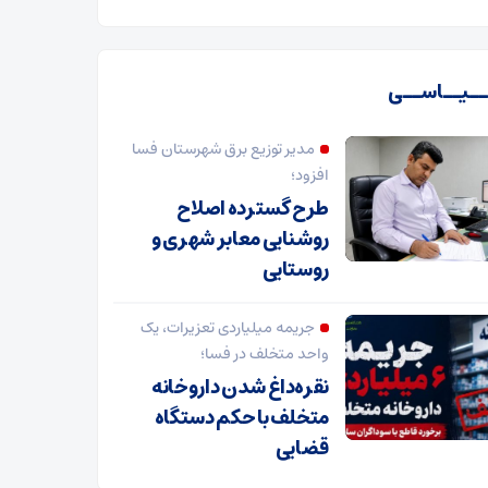
ـیــاســی
مدیر توزیع برق شهرستان فسا
افزود؛
طرح گسترده اصلاح
روشنایی معابر شهری و
روستایی
جریمه میلیاردی تعزیرات، یک
واحد متخلف در فسا؛
نقره‌داغ شدن داروخانه
متخلف با حکم دستگاه
قضایی