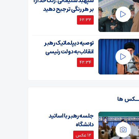
سپهبد سلیمانی: رنگ خدا را
بر هر رنگی ترجیح دهید
62:32
توصیه دیپلماتیک رهبر
انقلاب به دولت رئیسی
42:34
ـکس ها
جلسه رهبر با اساتید
دانشگاه
12 عکس