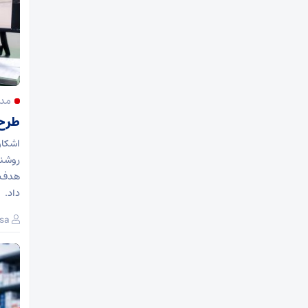
مدی
طرح 
اشکان
روشنا
هدف ا
داد.
sa