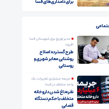
برای دامداری‌های فسا
تماعی
مدیر توزیع برق شهرستان فسا
افزود؛
طرح گسترده اصلاح
روشنایی معابر شهری و
روستایی
جریمه میلیاردی تعزیرات، یک
واحد متخلف در فسا؛
نقره‌داغ شدن داروخانه
متخلف با حکم دستگاه
قضایی