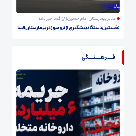
مدیر بیمارستان امام حسین(ع) فسا خبر داد؛
نخستین دستگاه پیشگیری از ترومبوز در بیمارستان فسا
فــرهــنــگی