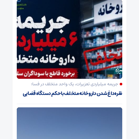
جریمه میلیاردی تعزیرات، یک واحد متخلف در فسا؛
نقره‌داغ شدن داروخانه متخلف با حکم دستگاه قضایی