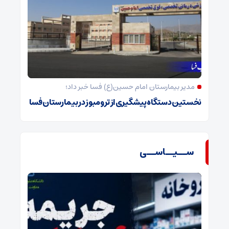
مدیر بیمارستان امام حسین(ع) فسا خبر داد؛
نخستین دستگاه پیشگیری از ترومبوز در بیمارستان فسا
ســیــاســی