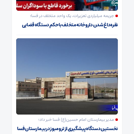
جریمه میلیاردی تعزیرات، یک واحد متخلف در فسا؛
نقره‌داغ شدن داروخانه متخلف با حکم دستگاه قضایی
مدیر بیمارستان امام حسین(ع) فسا خبر داد؛
نخستین دستگاه پیشگیری از ترومبوز در بیمارستان فسا