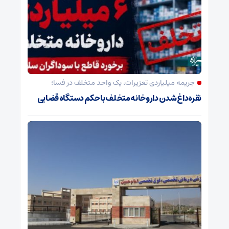
جریمه میلیاردی تعزیرات، یک واحد متخلف در فسا؛
نقره‌داغ شدن داروخانه متخلف با حکم دستگاه قضایی