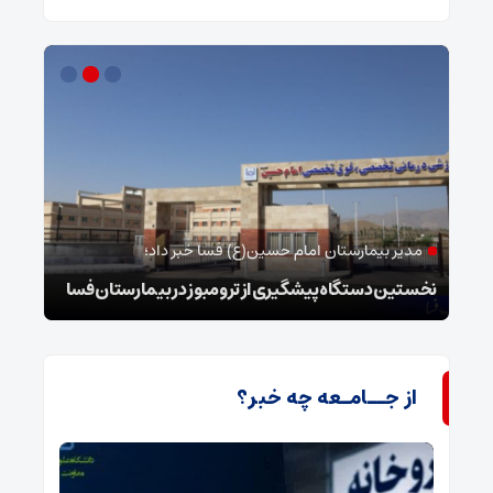
مدیر بیمارستان امام حسین(ع) فسا خبر داد؛
فر
نخستین دستگاه پیشگیری از ترومبوز در بیمارستان فسا
دستگیری ۳۱ خرده
از جــامـعه چه خبر؟