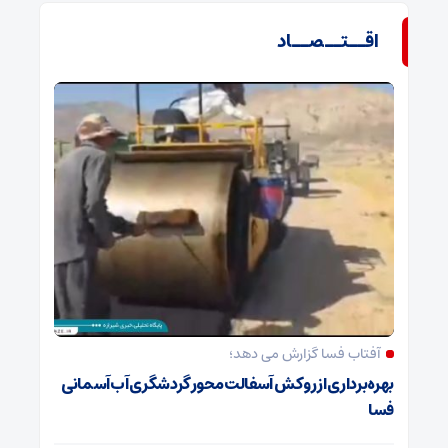
اقــتــصــاد
آفتاب فسا گزارش می دهد؛
بهره‌برداری از روکش آسفالت محور گردشگری آب‌آسمانی
فسا