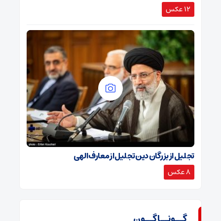
12 عکس
تجلیل از بزرگان دین تجلیل از معارف الهی
8 عکس
گــونــاگــون