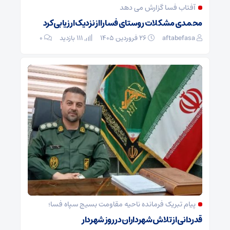
آفتاب فسا گزارش می دهد
محمدی مشکلات روستای فسا را از نزدیک ارزیابی کرد
aftabefasa
۲۶ فروردین ۱۴۰۵
111 بازدید
۰
پیام تبریک فرمانده ناحیه مقاومت بسیج سپاه فسا؛
قدردانی از تلاش شهرداران در روز شهردار