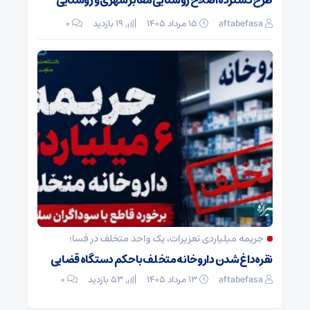
طرح گسترده اصلاح روشنایی معابر شهری و روستایی
aftabefasa
۱۵ مرداد ۱۴۰۵
19 بازدید
۰
جریمه میلیاردی تعزیرات، یک واحد متخلف در فسا؛
نقره‌داغ شدن داروخانه متخلف با حکم دستگاه قضایی
aftabefasa
۱۳ مرداد ۱۴۰۵
53 بازدید
۰