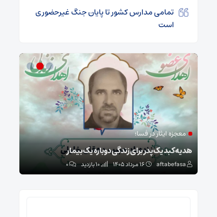
تمامی مدارس کشور تا پایان جنگ غیرحضوری
است
معجزه ایثار در فسا؛
مد
ا
هدیه کبد یک پدر برای زندگی دوباره یک بیمار
طرح 
aftabefasa
۱۶ مرداد ۱۴۰۵
10 بازدید
۰
sa
جستجو
برای: