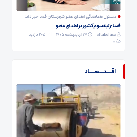
مسئول هماهنگی اهدای عضو شهرستان فسا خبر داد:
فسا؛ رتبه سوم کشور در اهدای عضو
aftabefasa
۲۷ اردیبهشت ۱۴۰۵
205 بازدید
۰
اقــتــصــاد