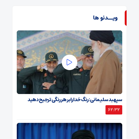
ویــدئو ها
سپهبد سلیمانی: رنگ خدا را بر هر رنگی ترجیح دهید
62:32