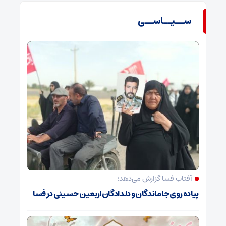
ســیــاســی
آفتاب فسا گزارش می‌دهد؛
پیاده روی جاماندگان و دلدادگان اربعین حسینی در فسا