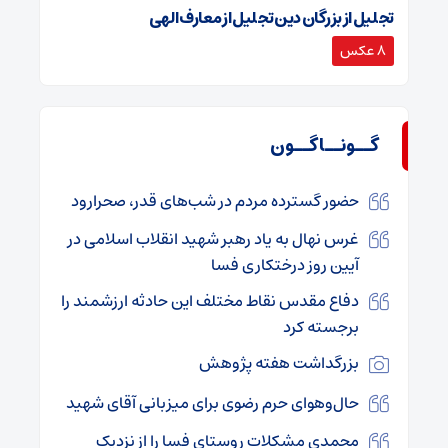
تجلیل از بزرگان دین تجلیل از معارف الهی
8 عکس
گــونــاگــون
حضور گسترده مردم در شب‌های قدر، صحرارود
غرس نهال به یاد رهبر شهید انقلاب اسلامی در
آیین روز درختکاری فسا
دفاع مقدس نقاط مختلف این حادثه ارزشمند را
برجسته کرد
بزرگداشت هفته پژوهش
حال‌وهوای حرم رضوی برای میزبانی آقای شهید
محمدی مشکلات روستای فسا را از نزدیک