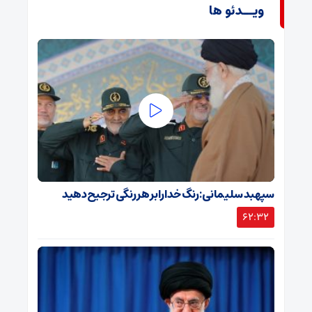
ویــدئو ها
سپهبد سلیمانی: رنگ خدا را بر هر رنگی ترجیح دهید
62:32