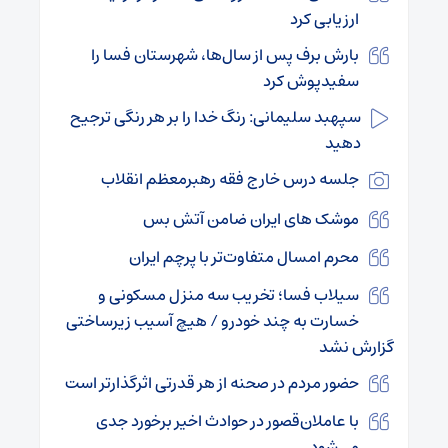
ارزیابی کرد
بارش برف پس از سال‌ها، شهرستان فسا را
سفیدپوش کرد
سپهبد سلیمانی: رنگ خدا را بر هر رنگی ترجیح
دهید
جلسه درس خارج فقه رهبرمعظم انقلاب
موشک های ایران ضامن آتش بس
محرم امسال متفاوت‌تر با پرچم ایران
سیلاب فسا؛ تخریب سه منزل مسکونی و
خسارت به چند خودرو / هیچ آسیب زیرساختی
گزارش نشد
حضور مردم در صحنه از هر قدرتی اثرگذارتر است
با عاملان‌قصور در حوادث اخیر برخورد جدی
می‌شود