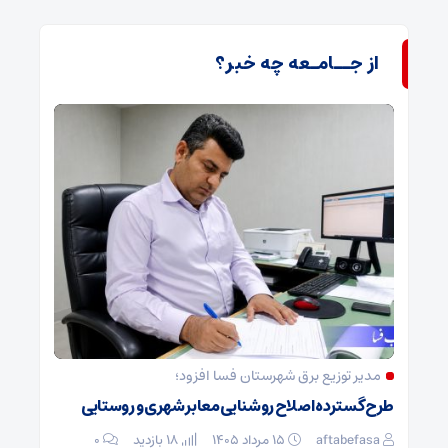
از جــامـعه چه خبر؟
مدیر توزیع برق شهرستان فسا افزود؛
طرح گسترده اصلاح روشنایی معابر شهری و روستایی
aftabefasa
۱۵ مرداد ۱۴۰۵
18 بازدید
۰