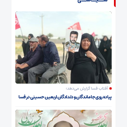
ســیــاســی
آفتاب فسا گزارش می‌دهد؛
پیاده روی جاماندگان و دلدادگان اربعین حسینی در فسا