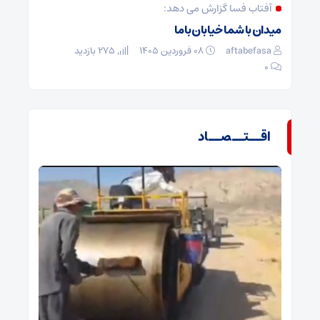
آفتاب فسا گزارش می دهد:
میدان با شما خیابان با ما
aftabefasa
۰۸ فروردین ۱۴۰۵
275 بازدید
۰
اقــتــصــاد