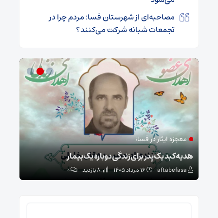
مصاحبه‌ای از شهرستان فسا: مردم چرا در
تجمعات شبانه شرکت می‌کنند؟
معجزه ایثار در فسا؛
مد
ا
هدیه کبد یک پدر برای زندگی دوباره یک بیمار
طرح 
aftabefasa
۱۶ مرداد ۱۴۰۵
8 بازدید
۰
sa
جستجو