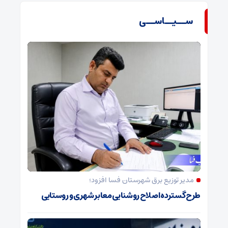
ســیــاســی
مدیر توزیع برق شهرستان فسا افزود؛
طرح گسترده اصلاح روشنایی معابر شهری و روستایی