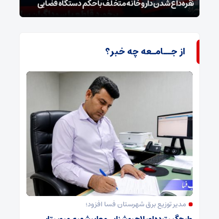
نخستین دستگاه پیشگیری از ترومبوز در بیمارستان فسا
طرح 
از جــامـعه چه خبر؟
مدیر توزیع برق شهرستان فسا افزود؛