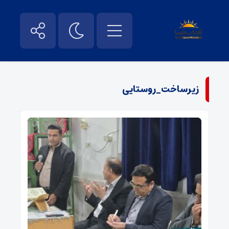
زیرساخت_روستایی