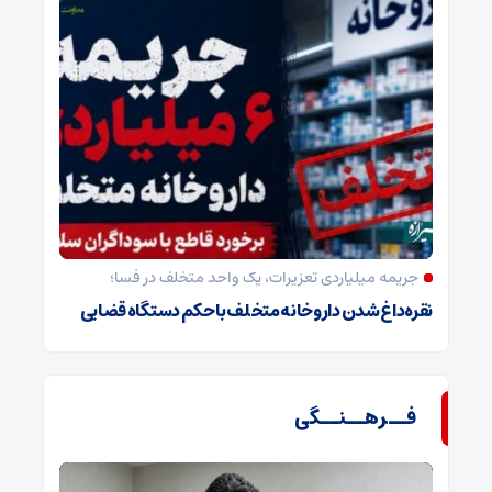
جریمه میلیاردی تعزیرات، یک واحد متخلف در فسا؛
نقره‌داغ شدن داروخانه متخلف با حکم دستگاه قضایی
فــرهــنــگی