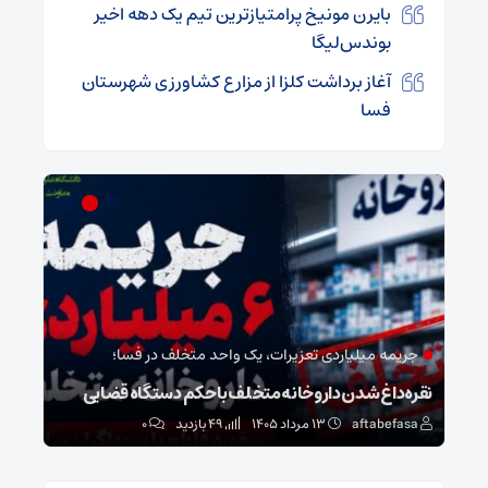
بایرن مونیخ پرامتیازترین تیم یک دهه اخیر
بوندس‌لیگا
آغاز برداشت کلزا از مزارع کشاورزی شهرستان
فسا
مدیر بیمارستان امام حسین(ع) فسا خبر داد؛
مد
نخستین دستگاه پیشگیری از ترومبوز در بیمارستان فسا
طرح 
aftabefasa
۱۱ مرداد ۱۴۰۵
36 بازدید
۰
sa