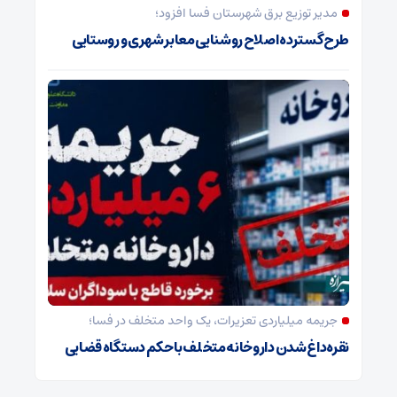
مدیر توزیع برق شهرستان فسا افزود؛
طرح گسترده اصلاح روشنایی معابر شهری و روستایی
جریمه میلیاردی تعزیرات، یک واحد متخلف در فسا؛
نقره‌داغ شدن داروخانه متخلف با حکم دستگاه قضایی