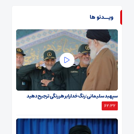
ویــدئو ها
سپهبد سلیمانی: رنگ خدا را بر هر رنگی ترجیح دهید
62:32