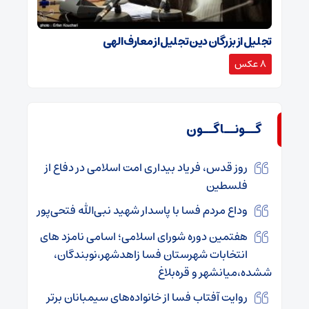
تجلیل از بزرگان دین تجلیل از معارف الهی
8 عکس
گــونــاگــون
روز قدس، فریاد بیداری امت اسلامی در دفاع از
فلسطین
وداع مردم فسا با پاسدار شهید نبی‌الله فتحی‌پور
هفتمین دوره شورای اسلامی؛ اسامی نامزد های
انتخابات شهرستان فسا زاهدشهر،نوبندگان،
ششده،میانشهر و قره‌بلاغ
روایت آفتاب فسا از خانواده‌های سیمبانان برتر