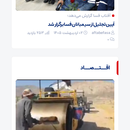
آفتاب فسا گزارش می‌دهد؛
آیین تجلیل از سیمبانان فسا برگزار شد
aftabefasa
۰۲ اردیبهشت ۱۴۰۵
253 بازدید
۰
اقــتــصــاد