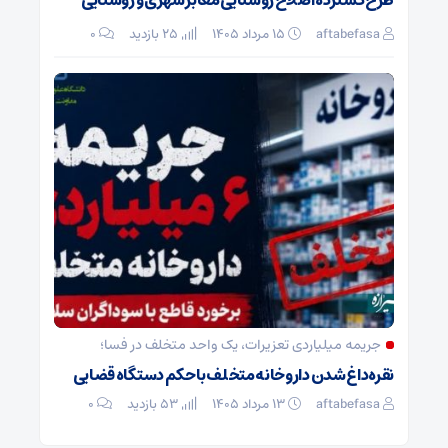
طرح گسترده اصلاح روشنایی معابر شهری و روستایی
aftabefasa
۱۵ مرداد ۱۴۰۵
25 بازدید
۰
جریمه میلیاردی تعزیرات، یک واحد متخلف در فسا؛
نقره‌داغ شدن داروخانه متخلف با حکم دستگاه قضایی
aftabefasa
۱۳ مرداد ۱۴۰۵
53 بازدید
۰