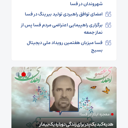
شهروندان در فسا
امضای توافق راهبردی تولید بیرینگ در فسا
برگزاری راهپیمایی اعتراضی مردم فسا پس از
نماز جمعه
فسا میزبان هفتمین رویداد ملی دیجیتال
بسیج
معجزه ایثار در فسا؛
مد
ا
هدیه کبد یک پدر برای زندگی دوباره یک بیمار
طرح 