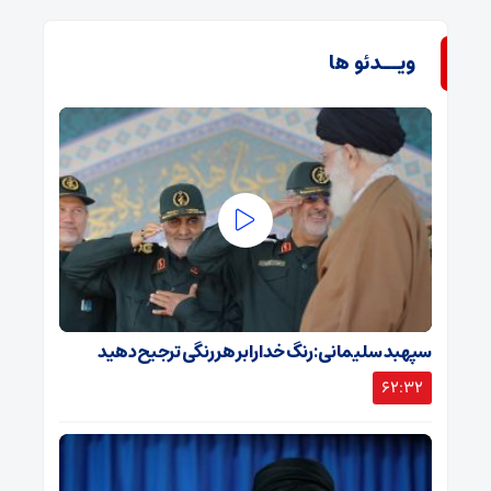
ویــدئو ها
سپهبد سلیمانی: رنگ خدا را بر هر رنگی ترجیح دهید
62:32