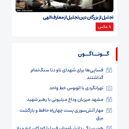
تجلیل از بزرگان دین تجلیل از معارف الهی
8 عکس
گــونــاگــون
فسایی‌ها برای شهدای ناو دنا سنگ‌تمام
گذاشتند
تهرانگردی با اتوبوس خط واحد
مشهد میزبان وداع میلیونی با رهبر شهید
مهار آتش‌سوزی پست چهارراه حافظ و بازگشت
برق
همبستگی دانش‌آموزان فسا با کودکان غزه و یاد