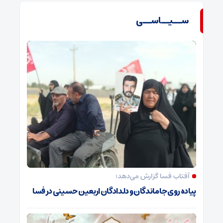
ســیــاســی
آفتاب فسا گزارش می‌دهد؛
پیاده روی جاماندگان و دلدادگان اربعین حسینی در فسا