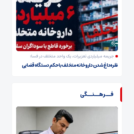
جریمه میلیاردی تعزیرات، یک واحد متخلف در فسا؛
نقره‌داغ شدن داروخانه متخلف با حکم دستگاه قضایی
فــرهــنــگی