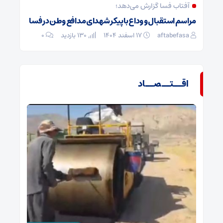
آفتاب فسا گزارش می‌دهد؛
مراسم استقبال و وداع با پیکر شهدای مدافع وطن در فسا
aftabefasa
۱۷ اسفند ۱۴۰۴
130 بازدید
۰
اقــتــصــاد