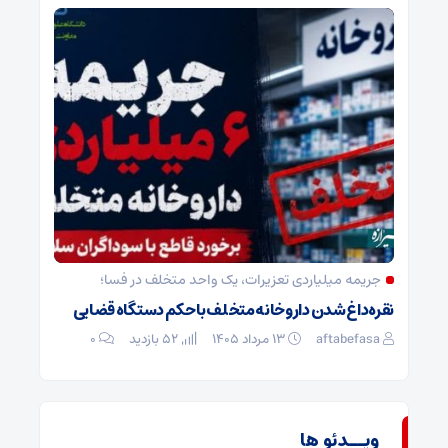
جریمه میلیاردی تعزیرات، یک واحد متخلف در فسا؛
نقره‌داغ شدن داروخانه متخلف با حکم دستگاه قضایی
aftabefasa
۱۳ مرداد ۱۴۰۵
52 بازدید
۰
ویــدئو ها