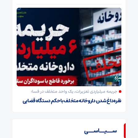
جریمه میلیاردی تعزیرات، یک واحد متخلف در فسا؛
نقره‌داغ شدن داروخانه متخلف با حکم دستگاه قضایی
ســیــاســی