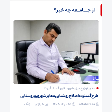
از جــامـعه چه خبر؟
مدیر توزیع برق شهرستان فسا افزود؛
طرح گسترده اصلاح روشنایی معابر شهری و روستایی
aftabefasa
۱۵ مرداد ۱۴۰۵
10 بازدید
۰