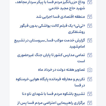
وداع حزن‌انگیز مردم فسا با پیکر سردار مجاهد،
شهید حاج مجید خادمی
منطقه اقتصادی فسا اجرایی شد
«تی‌تی» یک فیلم کالت یواشکی بدون فیگور
روشنفکری
گزارش خدمت موکب فسا_سروستان در تشییع
امام‌شهید
تمامی مدارس کشور تا پایان جنگ غیرحضوری
است
تصاویر هفته دولت در خرداد ماه
تکریم و معارفه فرمانده پایگاه هوایی خرمنکوه
در فسا
تشییع باشکوه مردم فسا با شهدای ناو دنا
برگزاری راهپیمایی اعتراضی مردم فسا پس از