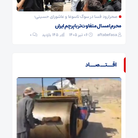
صحرارود فسا در سوگ تاسوعا و عاشورای حسینی؛
محرم امسال متفاوت‌تر با پرچم ایران
aftabefasa
۰۶ تیر ۱۴۰۵
145 بازدید
۰
اقــتــصــاد