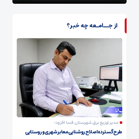
از جــامـعه چه خبر؟
مدیر توزیع برق شهرستان فسا افزود؛
طرح گسترده اصلاح روشنایی معابر شهری و روستایی