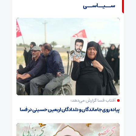
ســیــاســی
آفتاب فسا گزارش می‌دهد؛
پیاده روی جاماندگان و دلدادگان اربعین حسینی در فسا