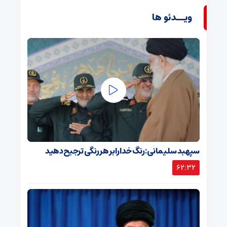
ویــدئو ها
سپهبد سلیمانی: رنگ خدا را بر هر رنگی ترجیح دهید
62:32