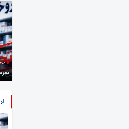
مدی
جریمه میلیاردی تعزیرات، یک واحد متخلف در فسا؛
نخست
نقره‌داغ شدن داروخانه متخلف با حکم دستگاه قضایی
فسا
از