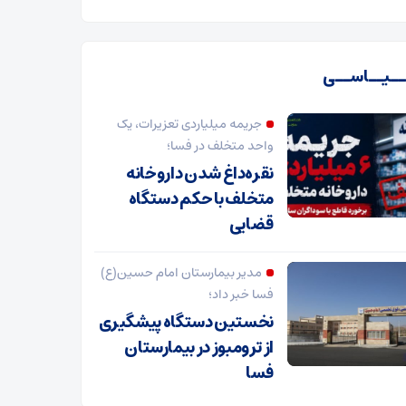
ـیــاســی
جریمه میلیاردی تعزیرات، یک
واحد متخلف در فسا؛
نقره‌داغ شدن داروخانه
متخلف با حکم دستگاه
قضایی
مدیر بیمارستان امام حسین(ع)
فسا خبر داد؛
نخستین دستگاه پیشگیری
از ترومبوز در بیمارستان
فسا