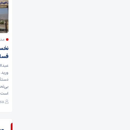
مدی
نخست
فسا
عبدال
دستگا
بی‌تحر
است.
sa