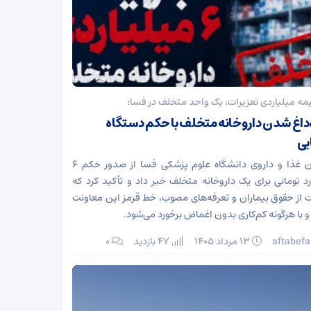
مه میلیاردی تعزیرات، یک واحد متخلف در فسا؛
‌داغ شدن داروخانه متخلف با حکم دستگاه
یی
معاون غذا و داروی دانشگاه علوم پزشکی فسا از صدور حکم ۶
رد تومانی برای یک داروخانه متخلف خبر داد و تأکید کرد که
 از حقوق بیماران و تعرفه‌های مصوب، خط قرمز این معاونت
 با هرگونه کم‌کاری بدون اغماض برخورد می‌شود.
aftabefa
۱۳ مرداد ۱۴۰۵
47 بازدید
۰