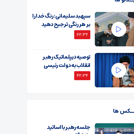
ــدئو ها
سپهبد سلیمانی: رنگ خدا را
بر هر رنگی ترجیح دهید
62:32
توصیه دیپلماتیک رهبر
انقلاب به دولت رئیسی
42:34
ـکس ها
جلسه رهبر با اساتید