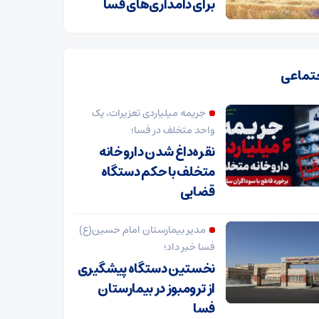
برای دامداری‌های فسا
تماعی
جریمه میلیاردی تعزیرات، یک
واحد متخلف در فسا؛
نقره‌داغ شدن داروخانه
متخلف با حکم دستگاه
قضایی
مدیر بیمارستان امام حسین(ع)
فسا خبر داد؛
نخستین دستگاه پیشگیری
از ترومبوز در بیمارستان
فسا