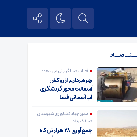
ــتــصــاد
آفتاب فسا گزارش می دهد؛
بهره‌برداری از روکش
آسفالت محور گردشگری
آب‌آسمانی فسا
مدیر جهاد کشاورزی شهرستان
فسا خبرداد:
جمع‌آوری ۲۸ هزار تن کاه