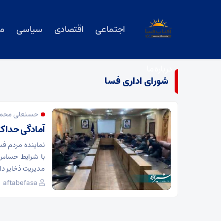
اجتماعی
اقتصادی
سیاسی
م
درباره ما
شورای اداری فسا
حسنعلی محمدی
آمادگی حداکث
نماینده مردم فسا
با شرایط حساس 
مدیریت ذخایر دار
aftabefasa