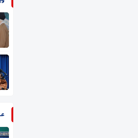
وی
عـ