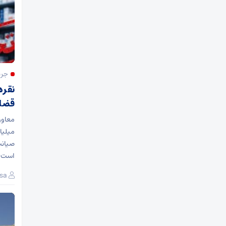
جری
نقره
قضا
میلیا
صیانت
است و
sa