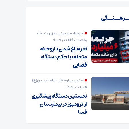
ـرهــنــگی
جریمه میلیاردی تعزیرات، یک
واحد متخلف در فسا؛
نقره‌داغ شدن داروخانه
متخلف با حکم دستگاه
قضایی
مدیر بیمارستان امام حسین(ع)
فسا خبر داد؛
نخستین دستگاه پیشگیری
از ترومبوز در بیمارستان
فسا