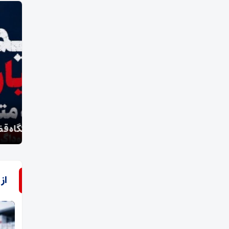
مدی
جریمه میلیاردی تعزیرات، یک واحد متخلف در فسا؛
نخست
نقره‌داغ شدن داروخانه متخلف با حکم دستگاه قضایی
فسا
از