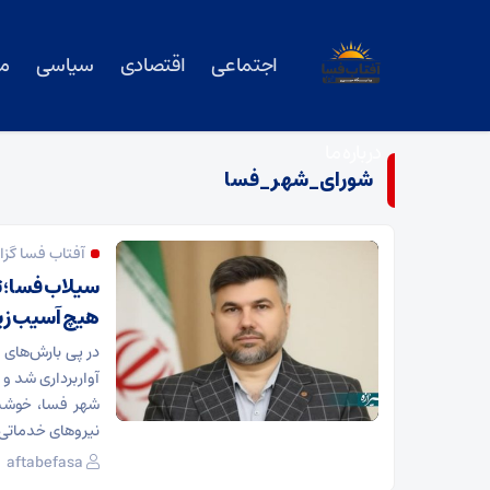
اجتماعی
اقتصادی
سیاسی
م
درباره ما
شورای_شهر_فسا
آفتاب فسا گزا
سیلاب فسا؛ 
هیچ آسیب زی
در پی بارش‌های
آواربرداری شد و
شهر فسا، خوشبخ
نیروهای خدماتی 
aftabefasa