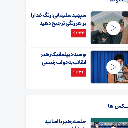
ــدئو ها
سپهبد سلیمانی: رنگ خدا را
بر هر رنگی ترجیح دهید
62:32
توصیه دیپلماتیک رهبر
انقلاب به دولت رئیسی
42:34
ـکس ها
جلسه رهبر با اساتید