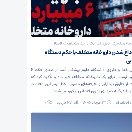
مه میلیاردی تعزیرات، یک واحد متخلف در فسا؛
‌داغ شدن داروخانه متخلف با حکم دستگاه
یی
معاون غذا و داروی دانشگاه علوم پزشکی فسا از صدور حکم ۶
رد تومانی برای یک داروخانه متخلف خبر داد و تأکید کرد که
 از حقوق بیماران و تعرفه‌های مصوب، خط قرمز این معاونت
 با هرگونه کم‌کاری بدون اغماض برخورد می‌شود.
aftabefa
۱۳ مرداد ۱۴۰۵
47 بازدید
۰