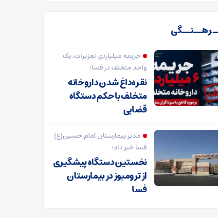
ـرهــنــگی
جریمه میلیاردی تعزیرات، یک
واحد متخلف در فسا؛
نقره‌داغ شدن داروخانه
متخلف با حکم دستگاه
قضایی
مدیر بیمارستان امام حسین(ع)
فسا خبر داد؛
نخستین دستگاه پیشگیری
از ترومبوز در بیمارستان
فسا