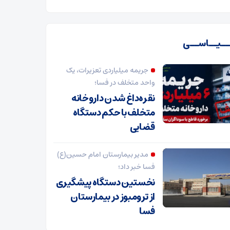
ـیــاســی
جریمه میلیاردی تعزیرات، یک
واحد متخلف در فسا؛
نقره‌داغ شدن داروخانه
متخلف با حکم دستگاه
قضایی
مدیر بیمارستان امام حسین(ع)
فسا خبر داد؛
نخستین دستگاه پیشگیری
از ترومبوز در بیمارستان
فسا