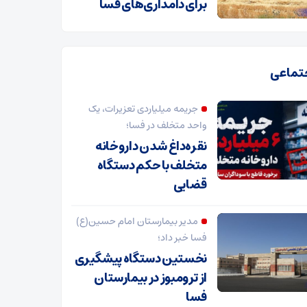
برای دامداری‌های فسا
تماعی
جریمه میلیاردی تعزیرات، یک
واحد متخلف در فسا؛
نقره‌داغ شدن داروخانه
متخلف با حکم دستگاه
قضایی
مدیر بیمارستان امام حسین(ع)
فسا خبر داد؛
نخستین دستگاه پیشگیری
از ترومبوز در بیمارستان
فسا