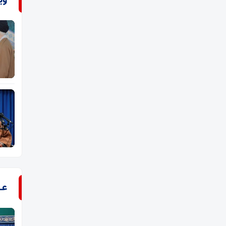
وی
عـ