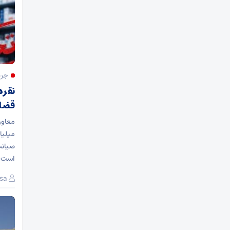
جری
نقره
قضا
میلیا
صیانت
است و
sa