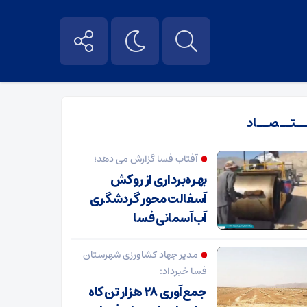
ــتــصــاد
آفتاب فسا گزارش می دهد؛
بهره‌برداری از روکش
آسفالت محور گردشگری
آب‌آسمانی فسا
مدیر جهاد کشاورزی شهرستان
فسا خبرداد:
جمع‌آوری ۲۸ هزار تن کاه