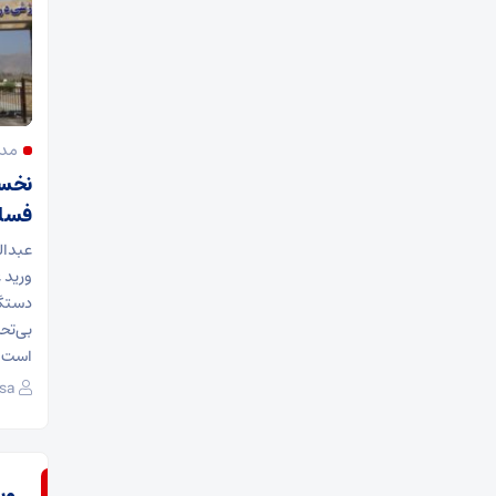
مدی
نخست
فسا
عبدال
دستگا
بی‌تحر
است.
sa