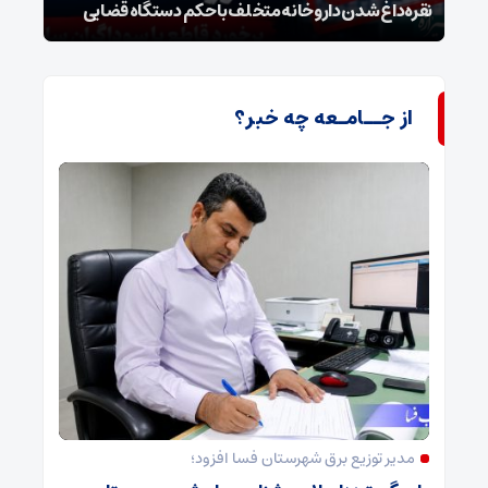
نقره‌داغ شدن داروخانه متخلف با حکم دستگاه قضایی
نخست
از جــامـعه چه خبر؟
مدیر توزیع برق شهرستان فسا افزود؛