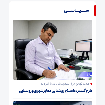
ســیــاســی
مدیر توزیع برق شهرستان فسا افزود؛
طرح گسترده اصلاح روشنایی معابر شهری و روستایی