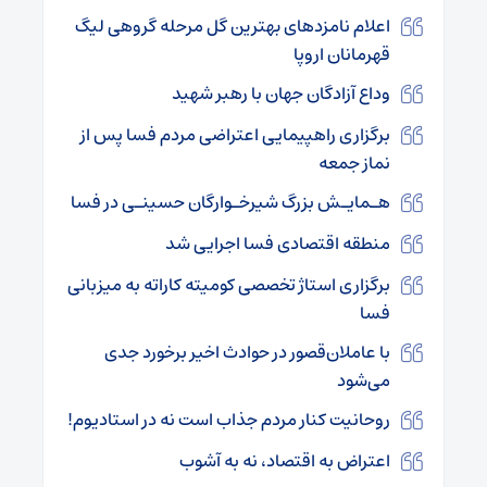
اعلام نامزدهای بهترین گل مرحله گروهی لیگ
قهرمانان اروپا
وداع آزادگان جهان با رهبر شهید
برگزاری راهپیمایی اعتراضی مردم فسا پس از
نماز جمعه
هـمایـش بزرگ شیرخـوارگان حسینـی در فسا
منطقه اقتصادی فسا اجرایی شد
برگزاری استاژ تخصصی کومیته کاراته به میزبانی
فسا
با عاملان‌قصور در حوادث اخیر برخورد جدی
می‌شود
روحانیت کنار مردم جذاب است نه در استادیوم!
اعتراض به اقتصاد، نه به آشوب