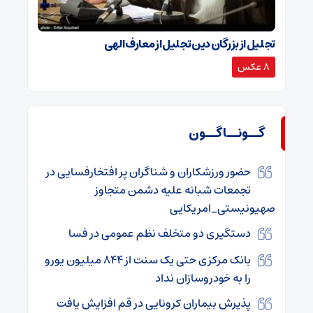
تجلیل از بزرگان دین تجلیل از معارف الهی
8 عکس
گــونــاگــون
حضور ورزشکاران و شناگران پر افتخارفسایی در
تجمعات شبانه علیه دشمن متجاوز
صهیونیستی_امریکایی
دستگیری دو متخلف نظم عمومی در فسا
بانک مرکزی حتی یک سنت از 844 میلیون یورو
را به خودروسازان نداد
پذیرش بیماران کرونایی در قم افزایش یافت