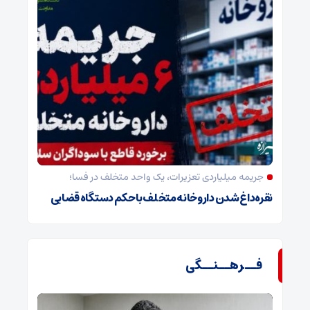
جریمه میلیاردی تعزیرات، یک واحد متخلف در فسا؛
نقره‌داغ شدن داروخانه متخلف با حکم دستگاه قضایی
فــرهــنــگی