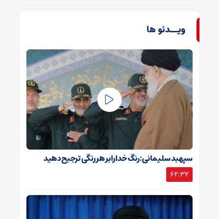
ویــدئو ها
سپهبد سلیمانی: رنگ خدا را بر هر رنگی ترجیح دهید
62:32