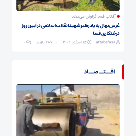
آفتاب فسا گزارش می‌دهد؛
غرس نهال به یاد رهبر شهید انقلاب اسلامی در آیین روز
درختکاری فسا
aftabefasa
۱۵ اسفند ۱۴۰۴
287 بازدید
۰
اقــتــصــاد