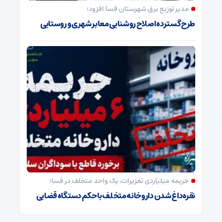
مدیر توزیع برق شهرستان فسا افزود؛
طرح گسترده اصلاح روشنایی معابر شهری و روستایی
جریمه میلیاردی تعزیرات، یک واحد متخلف در فسا؛
نقره‌داغ شدن داروخانه متخلف با حکم دستگاه قضایی