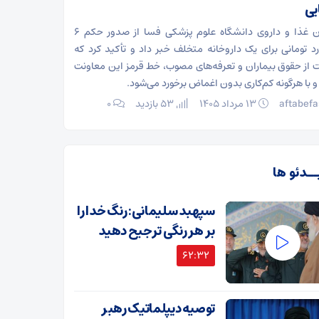
یی
معاون غذا و داروی دانشگاه علوم پزشکی فسا از صدور حکم ۶
رد تومانی برای یک داروخانه متخلف خبر داد و تأکید کرد که
 از حقوق بیماران و تعرفه‌های مصوب، خط قرمز این معاونت
 با هرگونه کم‌کاری بدون اغماض برخورد می‌شود.
aftabefa
۱۳ مرداد ۱۴۰۵
53 بازدید
۰
ــدئو ها
سپهبد سلیمانی: رنگ خدا را
بر هر رنگی ترجیح دهید
62:32
توصیه دیپلماتیک رهبر