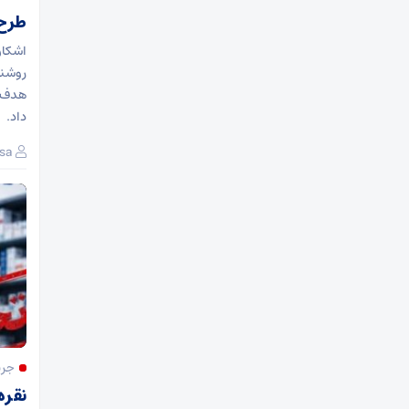
طرح 
اشکان
روشنا
هدف ا
داد.
sa
جری
نقره