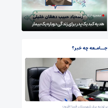
ه ایثار در فسا؛
مدیر توزیع
کبد یک پدر برای زندگی دوباره یک بیمار
طرح گسترد
 جــامـعه چه خبر؟
ر توزیع برق شهرستان فسا افزود؛