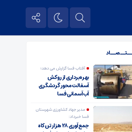
ــتــصــاد
آفتاب فسا گزارش می دهد؛
بهره‌برداری از روکش
آسفالت محور گردشگری
آب‌آسمانی فسا
مدیر جهاد کشاورزی شهرستان
فسا خبرداد:
جمع‌آوری ۲۸ هزار تن کاه