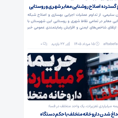
گسترده اصلاح روشنایی معابر شهری و روستایی
 سلیمی، از تداوم عملیات اجرایی بهسازی و اصلاح شبکه
یی معابر در تمامی نقاط شهری و روستایی این شهرستان با
رتقای شاخص‌های ایمنی و افزایش رضایتمندی عمومی خبر
aftabefa
۱۵ مرداد ۱۴۰۵
22 بازدید
۰
مه میلیاردی تعزیرات، یک واحد متخلف در فسا؛
‌داغ شدن داروخانه متخلف با حکم دستگاه