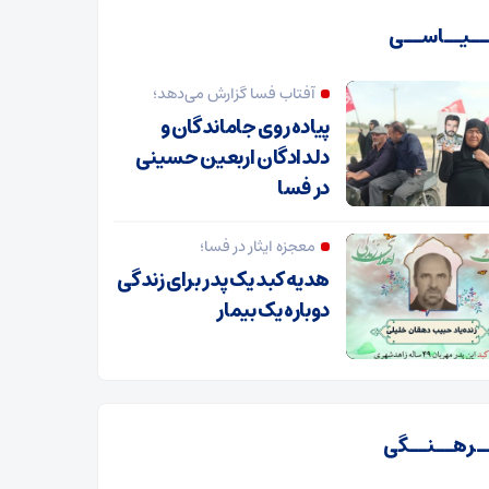
ـیــاســی
آفتاب فسا گزارش می‌دهد؛
پیاده روی جاماندگان و
دلدادگان اربعین حسینی
در فسا
معجزه ایثار در فسا؛
هدیه کبد یک پدر برای زندگی
دوباره یک بیمار
ـرهــنــگی