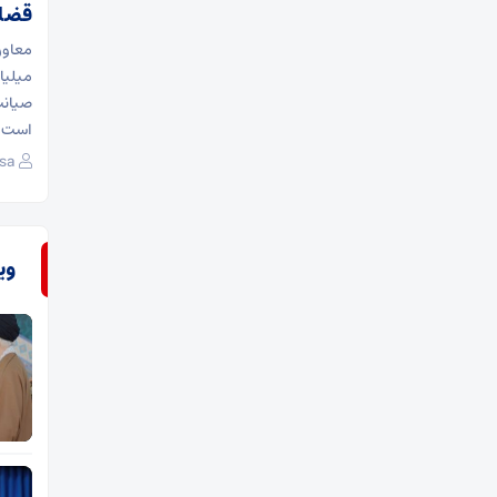
قضا
میلیا
صیانت
است و
sa
وی