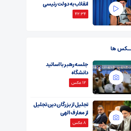
انقلاب به دولت رئیسی
42:34
ـکس ها
جلسه رهبر با اساتید
دانشگاه
12 عکس
تجلیل از بزرگان دین تجلیل
از معارف الهی
8 عکس