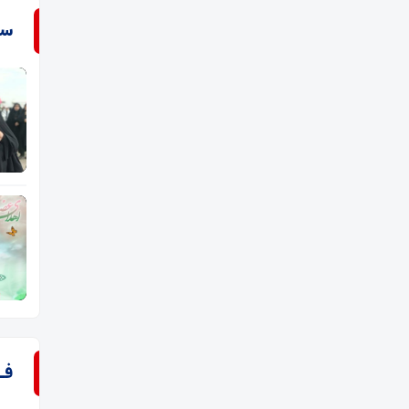
سـ
فـ