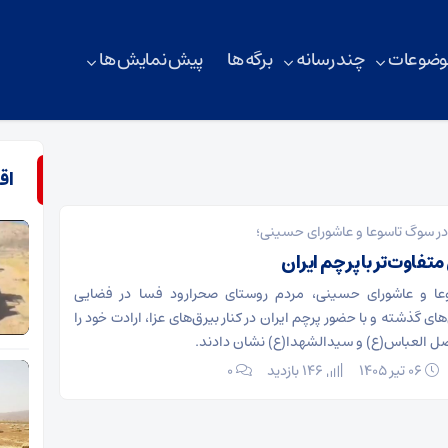
وضوعات
چند رسانه
برگه ها
پیش نمایش ها
اق
ر سوگ تاسوعا و عاشورای حسینی؛
تفاوت‌تر با پرچم ایران
وعا و عاشورای حسینی، مردم روستای صحرارود فسا در فضایی
های گذشته و با حضور پرچم ایران در کنار بیرق‌های عزا، ارادت خود را
ل العباس(ع) و سیدالشهدا(ع) نشان دادند.
۰۶ تیر ۱۴۰۵
146 بازدید
۰