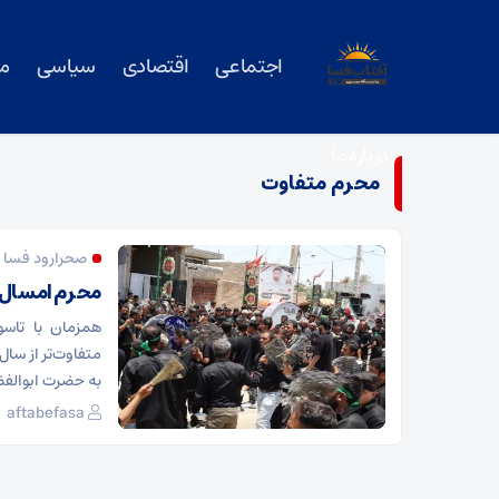
اجتماعی
اقتصادی
سیاسی
م
درباره ما
محرم متفاوت
صحرارود فسا د
محرم امسال م
همزمان با تاس
متفاوت‌تر از سال‌
به حضرت ابوالفض
aftabefasa