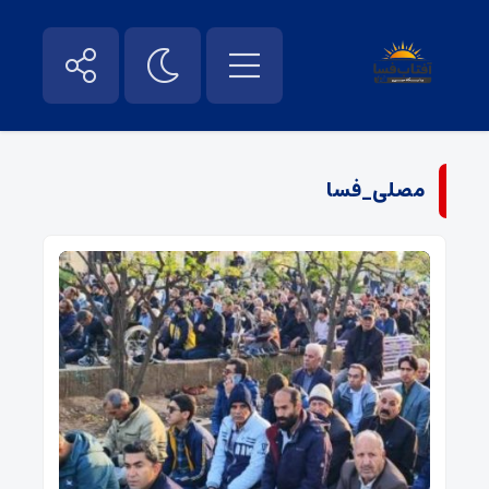
مصلی_فسا