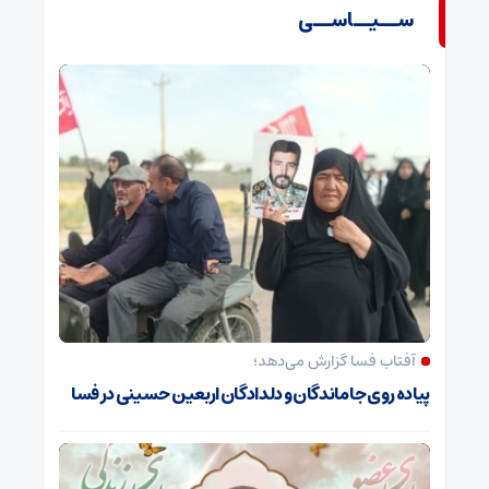
ســیــاســی
آفتاب فسا گزارش می‌دهد؛
پیاده روی جاماندگان و دلدادگان اربعین حسینی در فسا