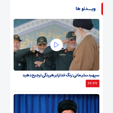
ویــدئو ها
سپهبد سلیمانی: رنگ خدا را بر هر رنگی ترجیح دهید
62:32