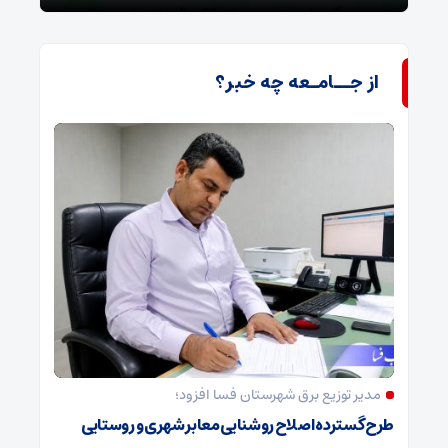
از جــامـعه چه خبر؟
مدیر توزیع برق شهرستان فسا افزود؛
طرح گسترده اصلاح روشنایی معابر شهری و روستایی