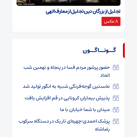
تجلیل از بزرگان دین تجلیل از معارف الهی
8 عکس
گــونــاگــون
حضور پرشور مردم فسا در پنجاه و نهمین شب
اتحاد
نخستین گوجه‌فرنگی شبیه به انگور تولید شد
پذیرش بیماران کرونایی در قم افزایش یافت
میدان با شما خیابان با ما
پزشک احمدی؛چهره‌ای تاریک در دستگاه سرکوب
رضاشاه