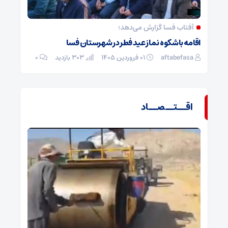
آفتاب فسا گزارش می‌دهد؛
اقامه باشکوه نماز عید فطر در شهرستان فسا
aftabefasa
۰۱ فروردین ۱۴۰۵
303 بازدید
۰
اقــتــصــاد