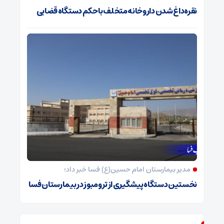
نقره‌داغ شدن داروخانه متخلف با حکم دستگاه قضایی
مدیر بیمارستان امام حسین(ع) فسا خبر داد؛
نخستین دستگاه پیشگیری از ترومبوز در بیمارستان فسا