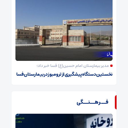
مدیر بیمارستان امام حسین(ع) فسا خبر داد؛
نخستین دستگاه پیشگیری از ترومبوز در بیمارستان فسا
فــرهــنــگی