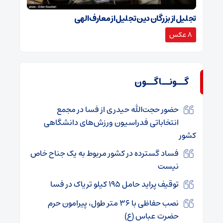
تجلیل از بزرگان دین تجلیل از معارف الهی
8 عکس
گــونــاگــون
حضور حجت‌الله حیدری از فسا در مجمع
انتخاباتی فدراسیون ورزش‌های دانشگاهی
کشور
فساد گسترده در کشور مربوط به یک جناح خاص
نیست
توقیف پراید حامل ۱۹۵ کیلو تریاک در فسا
نصب حفاظی با ۳۶ متر طول، پیرامون حرم
حضرت عباس (ع)