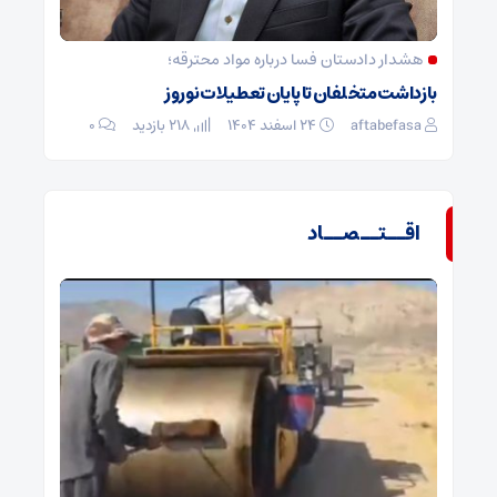
هشدار دادستان فسا درباره مواد محترقه؛
بازداشت متخلفان تا پایان تعطیلات نوروز
aftabefasa
۲۴ اسفند ۱۴۰۴
218 بازدید
۰
اقــتــصــاد