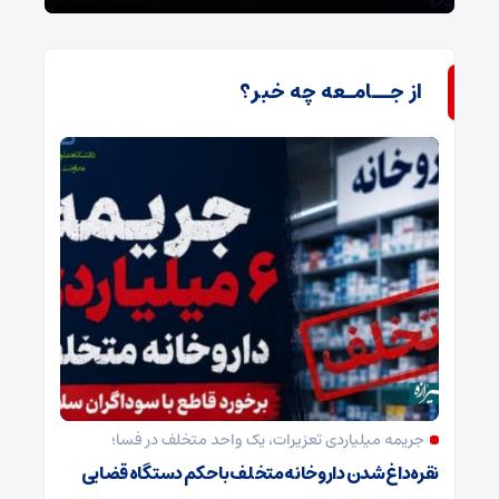
از جــامـعه چه خبر؟
جریمه میلیاردی تعزیرات، یک واحد متخلف در فسا؛
نقره‌داغ شدن داروخانه متخلف با حکم دستگاه قضایی