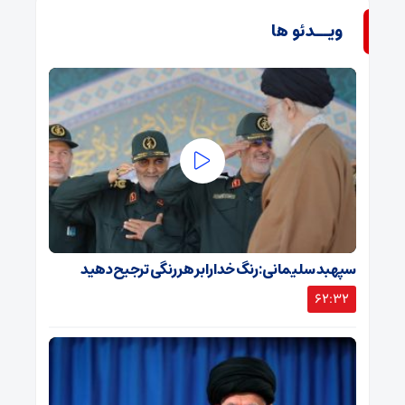
ویــدئو ها
سپهبد سلیمانی: رنگ خدا را بر هر رنگی ترجیح دهید
62:32