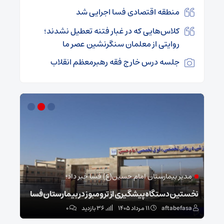
منطقه اقتصادی فسا اجرایی شد
کلاس‌هایی که در غبار فتنه تعطیل نشدند؛
روایتی از معلمان سنگرنشین عصر ما
جلسه درس خارج فقه رهبرمعظم انقلاب
مدیر بیمارستان امام حسین(ع) فسا خبر داد؛
فر
نخستین دستگاه پیشگیری از ترومبوز در بیمارستان فسا
دستگیری ۳۱ خرده
aftabefasa
۱۱ مرداد ۱۴۰۵
36 بازدید
۰
sa