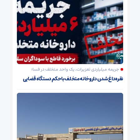
جریمه میلیاردی تعزیرات، یک واحد متخلف در فسا؛
نقره‌داغ شدن داروخانه متخلف با حکم دستگاه قضایی