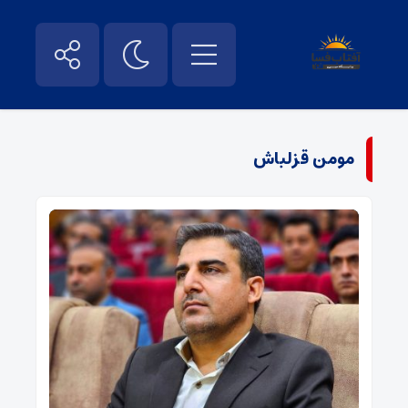
مومن قزلباش