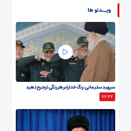
ویــدئو ها
سپهبد سلیمانی: رنگ خدا را بر هر رنگی ترجیح دهید
62:32