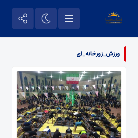
ورزش_زورخانه_ای