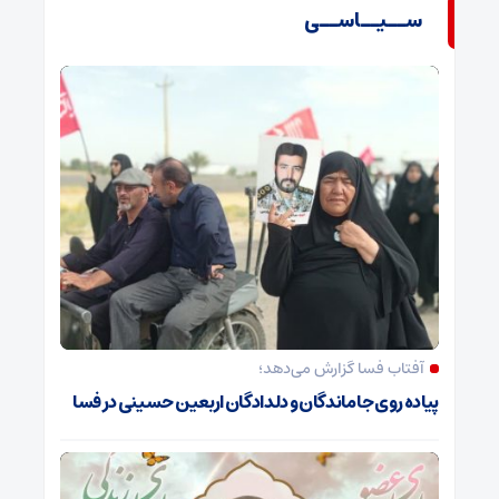
ســیــاســی
آفتاب فسا گزارش می‌دهد؛
پیاده روی جاماندگان و دلدادگان اربعین حسینی در فسا