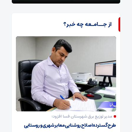
از جــامـعه چه خبر؟
مدیر توزیع برق شهرستان فسا افزود؛
طرح گسترده اصلاح روشنایی معابر شهری و روستایی