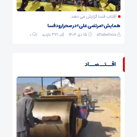
آفتاب فسا گزارش می دهد:
همایش «مرتضی علی» در صحرارود فسا
aftabefasa
۱۵ دی ۱۴۰۴
371 بازدید
۰
اقــتــصــاد