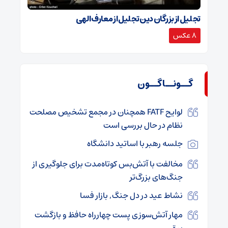
تجلیل از بزرگان دین تجلیل از معارف الهی
8 عکس
گــونــاگــون
لوایح FATF همچنان در مجمع تشخیص مصلحت
نظام در حال بررسی است
جلسه رهبر با اساتید دانشگاه
مخالفت با آتش‌بس کوتاه‌مدت برای جلوگیری از
جنگ‌های بزرگ‌تر
نشاط عید در دل جنگ, بازار فسا
مهار آتش‌سوزی پست چهارراه حافظ و بازگشت
برق