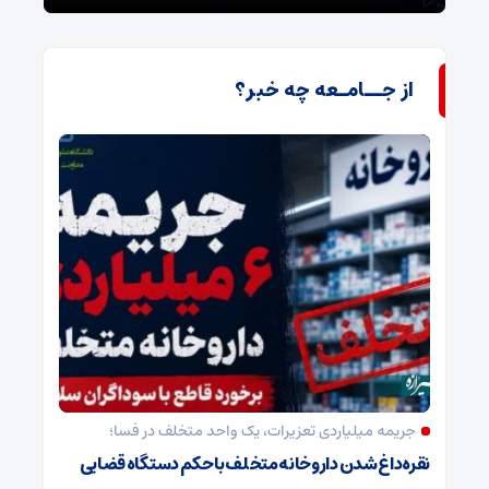
از جــامـعه چه خبر؟
جریمه میلیاردی تعزیرات، یک واحد متخلف در فسا؛
نقره‌داغ شدن داروخانه متخلف با حکم دستگاه قضایی