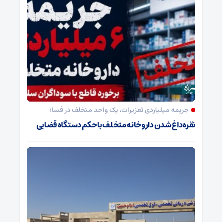
جریمه میلیاردی تعزیرات، یک واحد متخلف در فسا؛
نقره‌داغ شدن داروخانه متخلف با حکم دستگاه قضایی