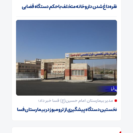
نقره‌داغ شدن داروخانه متخلف با حکم دستگاه قضایی
مدیر بیمارستان امام حسین(ع) فسا خبر داد؛
نخستین دستگاه پیشگیری از ترومبوز در بیمارستان فسا