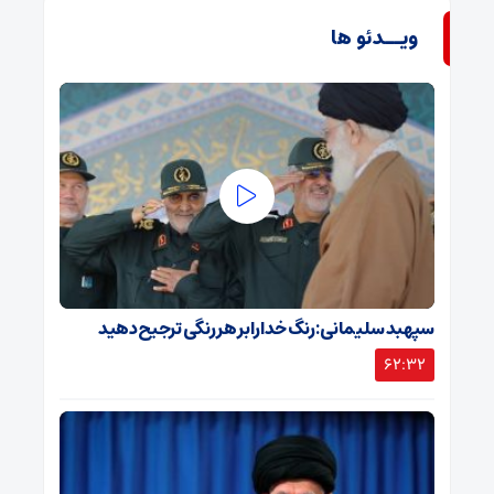
ویــدئو ها
سپهبد سلیمانی: رنگ خدا را بر هر رنگی ترجیح دهید
62:32