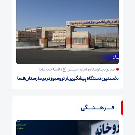
مدیر بیمارستان امام حسین(ع) فسا خبر داد؛
نخستین دستگاه پیشگیری از ترومبوز در بیمارستان فسا
فــرهــنــگی