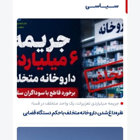
ســیــاســی
جریمه میلیاردی تعزیرات، یک واحد متخلف در فسا؛
نقره‌داغ شدن داروخانه متخلف با حکم دستگاه قضایی