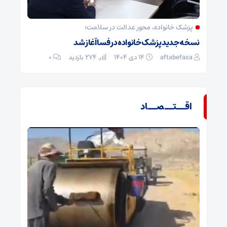
پزشک خانواده، محور عدالت در سلامت؛
نسخه جدید پزشک خانواده در فسا آغاز شد
aftabefasa
۱۴ دی ۱۴۰۴
274 بازدید
۰
اقــتــصــاد