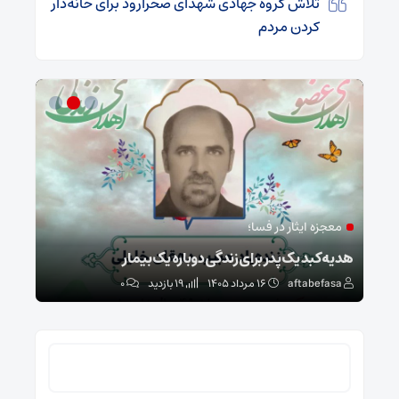
تلاش گروه جهادی شهدای صحرارود برای خانه‌دار
کردن مردم
معجزه ایثار در فسا؛
مد
ا
هدیه کبد یک پدر برای زندگی دوباره یک بیمار
طرح 
aftabefasa
۱۶ مرداد ۱۴۰۵
19 بازدید
۰
sa
جستجو
برای: