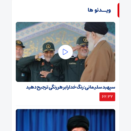
ویــدئو ها
سپهبد سلیمانی: رنگ خدا را بر هر رنگی ترجیح دهید
62:32