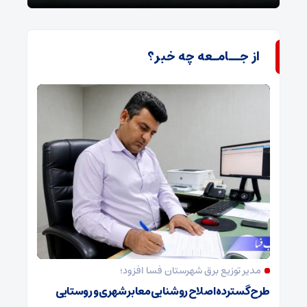
از جــامـعه چه خبر؟
مدیر توزیع برق شهرستان فسا افزود؛
طرح گسترده اصلاح روشنایی معابر شهری و روستایی