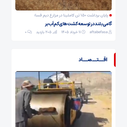
پایان برداشت ۱۵۰ تن کاملینا در مزارع دیم فسا؛
گامی بلند در توسعه کشت‌های کم‌آب‌بر
aftabefasa
۱۱ خرداد ۱۴۰۵
205 بازدید
۰
اقــتــصــاد