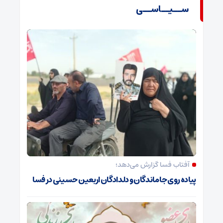
ســیــاســی
آفتاب فسا گزارش می‌دهد؛
پیاده روی جاماندگان و دلدادگان اربعین حسینی در فسا