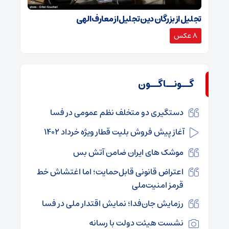
تجلیل از بزرگان دین تجلیل از معارف الهی
8 عکس
گــونــاگــون
دستگیری دو متخلف نظم عمومی در فسا
آغاز پیش فروش بلیت قطار ویژه خرداد ۱۴۰۲
موشک های ایران ضامن آتش بس
اعتراض قانونی قابل‌حمایت؛ اما اغتشاش خط
قرمز امنیت‌ملی
رزمایش جان‌فدا؛ نمایش اقتدار ملی در فسا
نشست هیئت دولت با رسانه