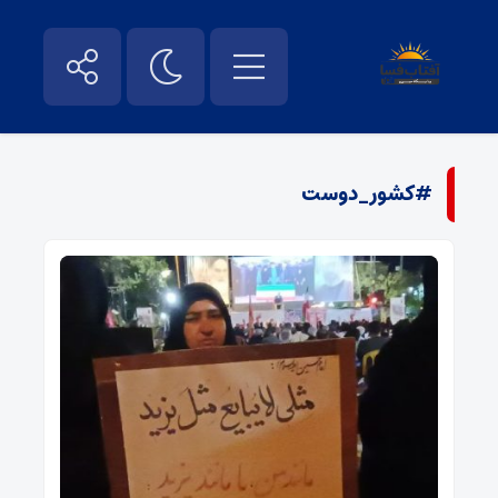
#کشور_دوست