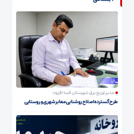
مدیر توزیع برق شهرستان فسا افزود؛
طرح گسترده اصلاح روشنایی معابر شهری و روستایی