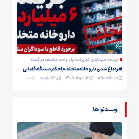
جریمه میلیاردی تعزیرات، یک واحد متخلف در فسا؛
نقره‌داغ شدن داروخانه متخلف با حکم دستگاه قضایی
aftabefasa
۱۳ مرداد ۱۴۰۵
52 بازدید
۰
ویــدئو ها