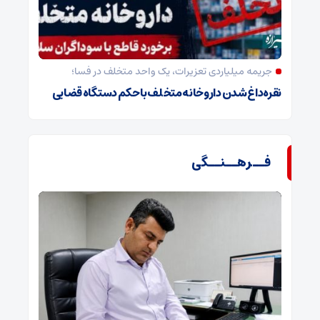
جریمه میلیاردی تعزیرات، یک واحد متخلف در فسا؛
نقره‌داغ شدن داروخانه متخلف با حکم دستگاه قضایی
فــرهــنــگی