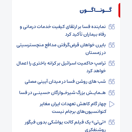
گــونــاگــون
نماینده فسا بر ارتقای کیفیت خدمات درمانی و
رفاه بیماران تأکید کرد
بایرن خواهان قرض‌گرفتن مدافع منچسترسیتی
در زمستان
ترامپ حاکمیت اسرائیل بر کرانه باختری را اعمال
خواهد کرد
شب های روشن فسا در میدان آیینی مصلی
هـمایـش بزرگ شیرخـوارگان حسینـی در فسا
چهار گام کاهش تعهدات ایران مغایر
کنوانسیون‌های برجام نیست
«تی‌تی» یک فیلم کالت یواشکی بدون فیگور
روشنفکری