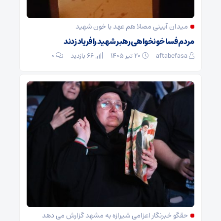
میدان آیینی مصلا هم عهد با خون شهيد
مردم فسا خونخواهی رهبر شهید را فریاد زدند
aftabefasa
۲۰ تیر ۱۴۰۵
66 بازدید
۰
حقگو خبرنگار اعزامی شیرازه به مشهد گزارش می دهد