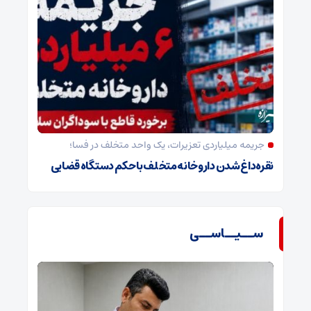
جریمه میلیاردی تعزیرات، یک واحد متخلف در فسا؛
نقره‌داغ شدن داروخانه متخلف با حکم دستگاه قضایی
ســیــاســی