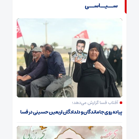
ســیــاســی
آفتاب فسا گزارش می‌دهد؛
پیاده روی جاماندگان و دلدادگان اربعین حسینی در فسا