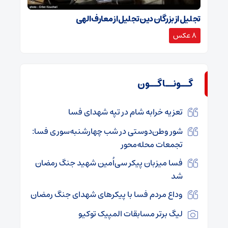
تجلیل از بزرگان دین تجلیل از معارف الهی
8 عکس
گــونــاگــون
تعزیه خرابه شام در تپه شهدای فسا
شور وطن‌دوستی در شب چهارشنبه‌سوری فسا:
تجمعات محله‌محور
فسا میزبان پیکر سی‌اُمین شهید جنگ رمضان
شد
وداع مردم فسا با پیکرهای شهدای جنگ رمضان
لیگ برتر مسابقات المپیک توکیو