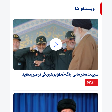
ویــدئو ها
سپهبد سلیمانی: رنگ خدا را بر هر رنگی ترجیح دهید
62:32