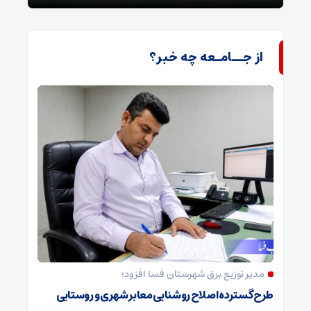
از جــامـعه چه خبر؟
مدیر توزیع برق شهرستان فسا افزود؛
طرح گسترده اصلاح روشنایی معابر شهری و روستایی