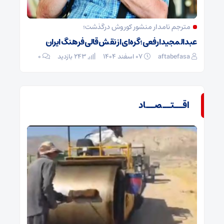
مترجم نامدار منشور کوروش درگذشت؛
عبدالمجید ارفعی؛ گره‌ای از نقش قالی فرهنگ ایران
aftabefasa
۰۷ اسفند ۱۴۰۴
243 بازدید
۰
اقــتــصــاد