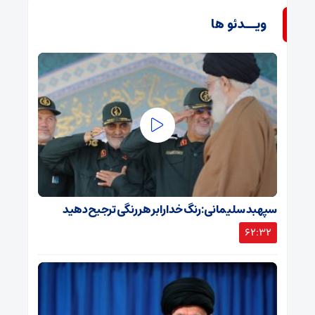
ویــدئو ها
سپهبد سلیمانی: رنگ خدا را بر هر رنگی ترجیح دهید
62:32