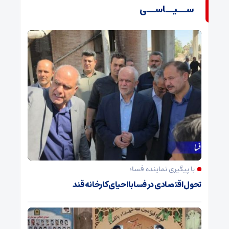
ســیــاســی
با پیگیری نماینده فسا؛
تحول اقتصادی در فسا با احیای کارخانه قند