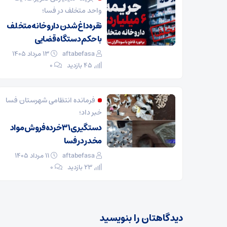
واحد متخلف در فسا؛
نقره‌داغ شدن داروخانه متخلف
با حکم دستگاه قضایی
aftabefasa
۱۳ مرداد ۱۴۰۵
45 بازدید
۰
فرمانده انتظامی شهرستان فسا
خبر داد؛
دستگیری ۳۱ خرده‌فروش مواد
مخدر در فسا
aftabefasa
۱۱ مرداد ۱۴۰۵
23 بازدید
۰
دیدگاهتان را بنویسید