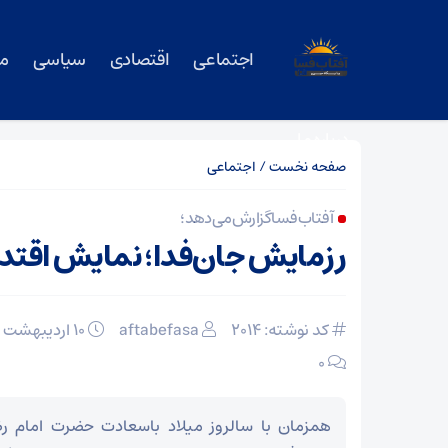
اجتماعی
اقتصادی
سیاسی
م
درباره ما
صفحه نخست
/
اجتماعی
آفتاب فسا گزارش می‌دهد؛
رزمایش جان‌فدا؛ نمایش اقتدا
کد نوشته: 2014
aftabefasa
۱۰ اردیبهشت ۱۴۰۵
۰
همزمان با سالروز میلاد باسعادت حضرت امام ر