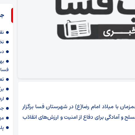
جد
نق
نخ
دستگیری 
به
فسا
تع
بر
ار
مزمان با میلاد امام رضا(ع) در شهرستان فسا برگزار
جمع‌آوری ۸
ح و آمادگی برای دفاع از امنیت و ارزش‌های انقلاب
مه
پلمب ۱۶ واح