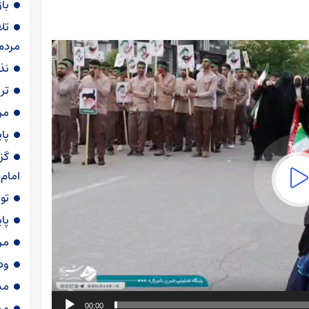
با
تل
مردم
نذری ۷۲ دی
تر
مرگ 
پا
گز
امام
توقیف
پا
مر
ود
مش
مش
00:00