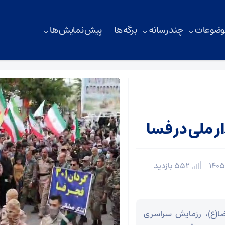
وضوعات
چند رسانه
برگه ها
پیش نمایش ها
ر ملی در فسا
552 بازدید
ضا(ع)، رزمایش سراسری