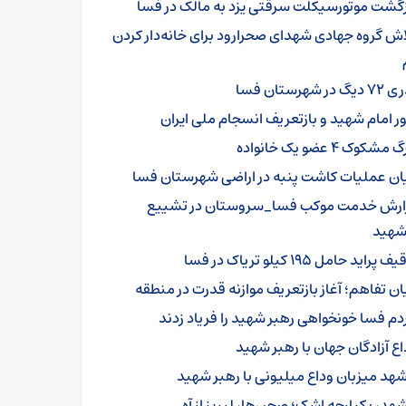
زگشت موتورسیکلت سرقتی یزد به مالک در فسا
اش گروه جهادی شهدای صحرارود برای خانه‌دار کردن
گ در شهرستان فسا
ور امام شهید و بازتعریف انسجام ملی ایران
مشکوک ۴ عضو یک خانواده
یان عملیات کاشت پنبه در اراضی شهرستان فسا
ارش خدمت موکب فسا_سروستان در تشییع
‌شهید
 پراید حامل ۱۹۵ کیلو تریاک در فسا
یان تفاهم؛ آغاز بازتعریف موازنه قدرت در منطقه
دم فسا خونخواهی رهبر شهید را فریاد زدند
اع آزادگان جهان با رهبر شهید
هد میزبان وداع میلیونی با رهبر شهید
هد، یکپارچه اشک؛ صحن‌ها، لبریز از آه