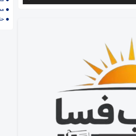
مص
حا