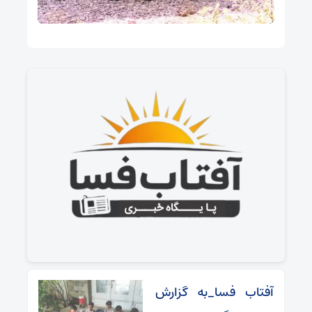
آفتاب فسا_به گزارش