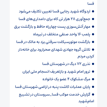
فسا
اردوگاه شهید رجایی فسا تعیین تکلیف می‌شود
جمع‌آوری ۲۸ هزار تن کاه برای دامداری‌های فسا
مهار آتش‌سوزی پست چهارراه حافظ و بازگشت برق
پلمب ۱۶ واحد صنفی متخلف در تیرماه
بازگشت موتورسیکلت سرقتی یزد به مالک در فسا
تلاش گروه جهادی شهدای صحرارود برای خانه‌دار
کردن مردم
نذری ۷۲ دیگ در شهرستان فسا
ترور امام شهید و بازتعریف انسجام ملی ایران
مرگ مشکوک ۴ عضو یک خانواده
پایان عملیات کاشت پنبه در اراضی شهرستان فسا
گزارش خدمت موکب فسا_سروستان در تشییع
امام‌شهید