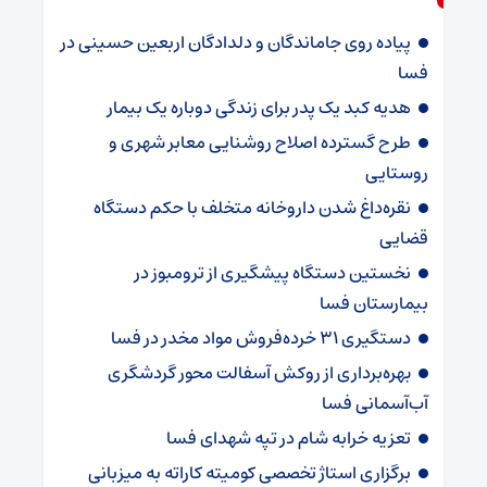
پیاده روی جاماندگان و دلدادگان اربعین حسینی در
فسا
هدیه کبد یک پدر برای زندگی دوباره یک بیمار
طرح گسترده اصلاح روشنایی معابر شهری و
روستایی
نقره‌داغ شدن داروخانه متخلف با حکم دستگاه
قضایی
نخستین دستگاه پیشگیری از ترومبوز در
بیمارستان فسا
دستگیری ۳۱ خرده‌فروش مواد مخدر در فسا
بهره‌برداری از روکش آسفالت محور گردشگری
آب‌آسمانی فسا
تعزیه خرابه شام در تپه شهدای فسا
برگزاری استاژ تخصصی کومیته کاراته به میزبانی