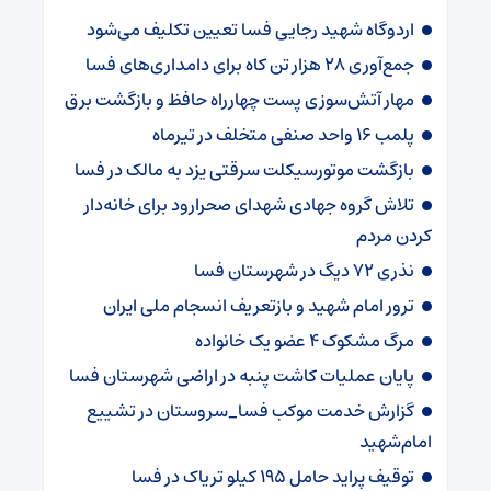
اردوگاه شهید رجایی فسا تعیین تکلیف می‌شود
جمع‌آوری ۲۸ هزار تن کاه برای دامداری‌های فسا
مهار آتش‌سوزی پست چهارراه حافظ و بازگشت برق
پلمب ۱۶ واحد صنفی متخلف در تیرماه
بازگشت موتورسیکلت سرقتی یزد به مالک در فسا
تلاش گروه جهادی شهدای صحرارود برای خانه‌دار
کردن مردم
نذری ۷۲ دیگ در شهرستان فسا
ترور امام شهید و بازتعریف انسجام ملی ایران
مرگ مشکوک ۴ عضو یک خانواده
پایان عملیات کاشت پنبه در اراضی شهرستان فسا
گزارش خدمت موکب فسا_سروستان در تشییع
امام‌شهید
توقیف پراید حامل ۱۹۵ کیلو تریاک در فسا