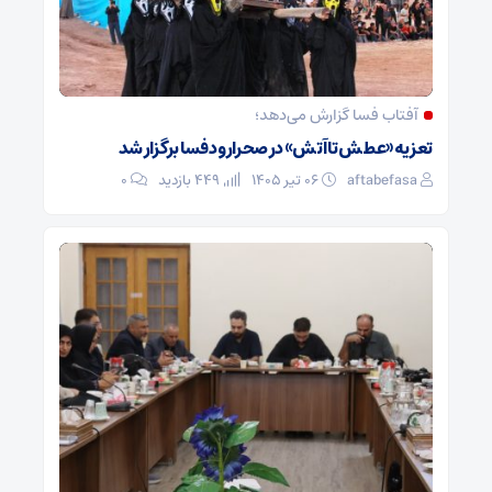
آفتاب فسا گزارش می‌دهد؛
تعزیه «عطش تا آتش» در صحرارود فسا برگزار شد
aftabefasa
۰۶ تیر ۱۴۰۵
449 بازدید
۰