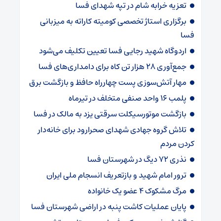
تعزیه خرابه شام در تپه شهدای فسا
برگزاری استاژ تخصصی کومیته کاراته به میزبانی
فسا
اردوگاه شهید رجایی فسا تعیین تکلیف می‌شود
جمع‌آوری ۲۸ هزار تن کاه برای دامداری‌های فسا
مهار آتش‌سوزی پست چهارراه حافظ و بازگشت برق
پلمب ۱۶ واحد صنفی متخلف در تیرماه
بازگشت موتورسیکلت سرقتی یزد به مالک در فسا
تلاش گروه جهادی شهدای صحرارود برای خانه‌دار
کردن مردم
نذری ۷۲ دیگ در شهرستان فسا
ترور امام شهید و بازتعریف انسجام ملی ایران
مرگ مشکوک ۴ عضو یک خانواده
پایان عملیات کاشت پنبه در اراضی شهرستان فسا