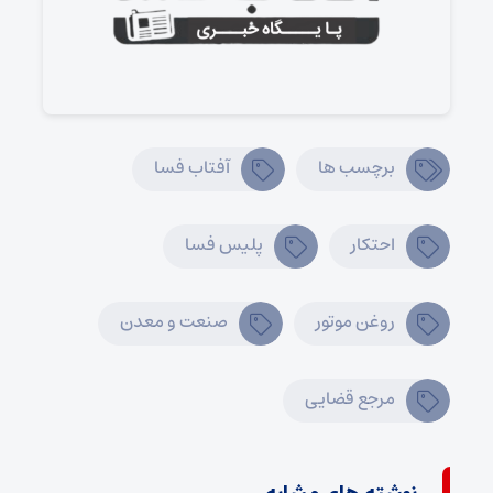
برچسب ها
آفتاب فسا
احتکار
پلیس فسا
روغن موتور
صنعت و معدن
مرجع قضایی