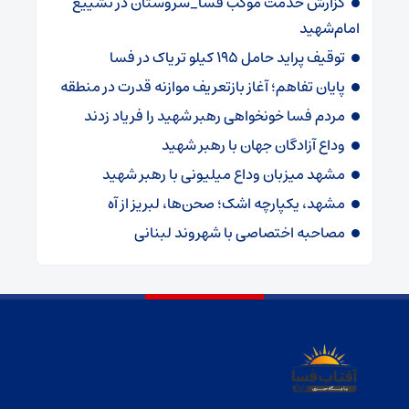
گزارش خدمت موکب فسا_سروستان در تشییع
امام‌شهید
توقیف پراید حامل ۱۹۵ کیلو تریاک در فسا
پایان تفاهم؛ آغاز بازتعریف موازنه قدرت در منطقه
مردم فسا خونخواهی رهبر شهید را فریاد زدند
وداع آزادگان جهان با رهبر شهید
مشهد میزبان وداع میلیونی با رهبر شهید
مشهد، یکپارچه اشک؛ صحن‌ها، لبریز از آه
مصاحبه اختصاصی با شهروند لبنانی