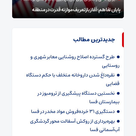
پایان تفاهم؛ آغاز بازتعریف موازنه قدرت در منطقه
وداع
جدیدترین مطالب
طرح گسترده اصلاح روشنایی معابر شهری و
روستایی
نقره‌داغ شدن داروخانه متخلف با حکم دستگاه
قضایی
نخستین دستگاه پیشگیری از ترومبوز در
بیمارستان فسا
دستگیری ۳۱ خرده‌فروش مواد مخدر در فسا
بهره‌برداری از روکش آسفالت محور گردشگری
آب‌آسمانی فسا