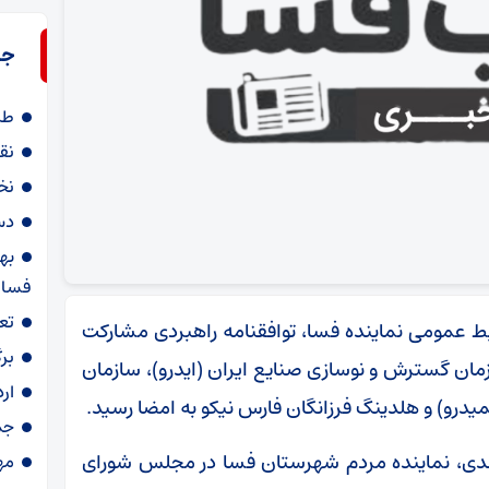
جد
طر
نق
نخ
دستگیری 
به
فسا
تع
ابط عمومی نماینده فسا، توافقنامه راهبردی مشارکت
بر
مان گسترش و نوسازی صنایع ایران (ایدرو)، سازمان
ار
یدرو) و هلدینگ فرزانگان فارس نیکو به امضا رسید.
جمع‌آوری ۸
حمدی، نماینده مردم شهرستان فسا در مجلس شورای
مه