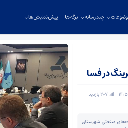
وضوعات
چند رسانه
برگه ها
پیش نمایش ها
رینگ در فسا
207 بازدید
خت‌های صنعتی شهرستان