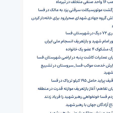
د صنفی متخلف در تیرماه
زگشت موتورسیکلت سرقتی یزد به مالک در فسا
اش گروه جهادی شهدای صحرارود برای خانه‌دار کردن
گ در شهرستان فسا
ور امام شهید و بازتعریف انسجام ملی ایران
مشکوک ۴ عضو یک خانواده
یان عملیات کاشت پنبه در اراضی شهرستان فسا
ارش خدمت موکب فسا_سروستان در تشییع
‌شهید
 پراید حامل ۱۹۵ کیلو تریاک در فسا
یان تفاهم؛ آغاز بازتعریف موازنه قدرت در منطقه
دم فسا خونخواهی رهبر شهید را فریاد زدند
اع آزادگان جهان با رهبر شهید
هد میزبان وداع میلیونی با رهبر شهید