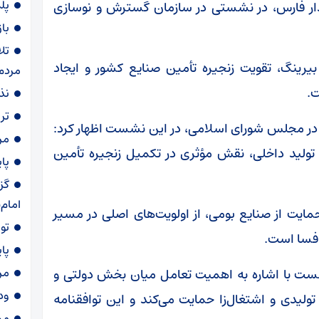
پلمب ۱۶ واح
دار فارس، در نشستی در سازمان گسترش و نوسازی
با
تل
یرینگ، تقویت زنجیره تأمین صنایع کشور و ایجاد
مردم
ت.
نذری ۷۲ دی
تر
ر مجلس شورای اسلامی، در این نشست اظهار کرد:
مرگ 
ولید داخلی، نقش مؤثری در تکمیل زنجیره تأمین
پا
گز
امام
حمایت از صنایع بومی، از اولویت‌های اصلی در مسیر
توقیف
 فسا است.
پا
مر
شست با اشاره به اهمیت تعامل میان بخش دولتی و
ود
لیدی و اشتغال‌زا حمایت می‌کند و این توافقنامه
مش