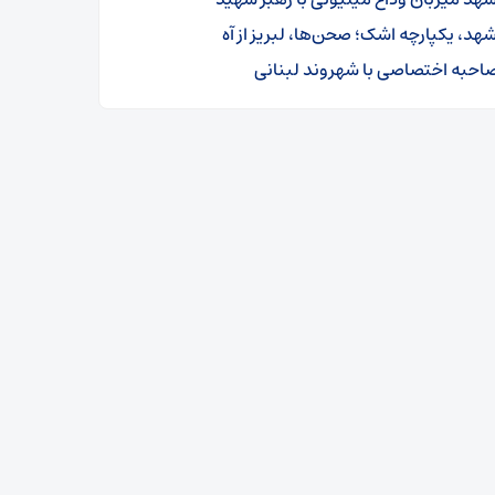
هد، یکپارچه اشک؛ صحن‌ها، لبریز از آه
احبه اختصاصی با شهروند لبنانی