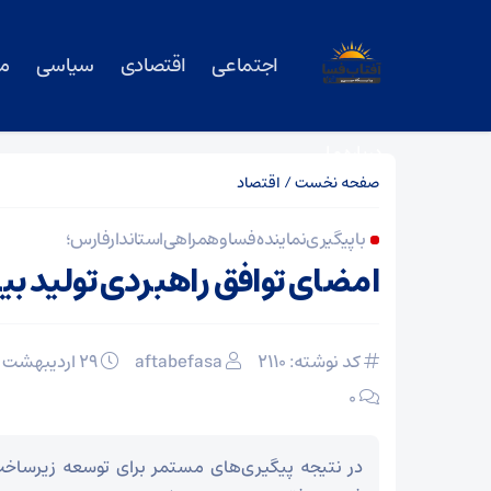
اجتماعی
اقتصادی
سیاسی
م
درباره ما
صفحه نخست
/
اقتصاد
با پیگیری نماینده فسا و همراهی استاندار فارس؛
امضای توافق راهبردی تولید بی
کد نوشته: 2110
aftabefasa
۲۹ اردیبهشت ۱۴۰۵
۰
در نتیجه پیگیری‌های مستمر برای توسعه زیرسا