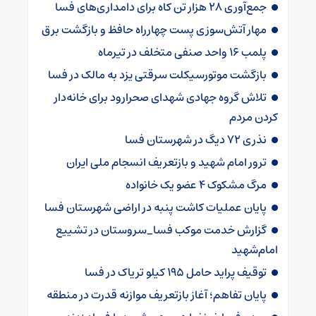
جمع‌آوری ۲۸ هزار تن کاه برای دامداری‌های فسا
مهار آتش‌سوزی پست چهارراه حافظ و بازگشت برق
پلمب ۱۶ واحد صنفی متخلف در تیرماه
بازگشت موتورسیکلت سرقتی یزد به مالک در فسا
تلاش گروه جهادی شهدای صحرارود برای خانه‌دار
کردن مردم
نذری ۷۲ دیگ در شهرستان فسا
ترور امام شهید و بازتعریف انسجام ملی ایران
مرگ مشکوک ۴ عضو یک خانواده
پایان عملیات کاشت پنبه در اراضی شهرستان فسا
گزارش خدمت موکب فسا_سروستان در تشییع
امام‌شهید
توقیف پراید حامل ۱۹۵ کیلو تریاک در فسا
پایان تفاهم؛ آغاز بازتعریف موازنه قدرت در منطقه