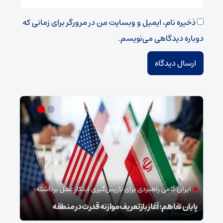
ذخیره نام، ایمیل و وبسایت من در مرورگر برای زمانی که
دوباره دیدگاهی می‌نویسم.
ایران گامی راهبردی برای بازپس‌گیری ابتکار عمل برداشته؛
خب
پایان تفاهم؛ آغاز بازتعریف موازنه قدرت در منطقه
وداع