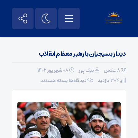
دیدار بسیجیان با رهبر معظم انقلاب
8 عکس
نیک پور
۰۸ شهریور ۱۴۰۲
برای
304 بازدید
دیدگاه‌ها
بسته هستند
دیدار
بسیجیان
با
رهبر
معظم
انقلاب