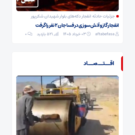
جزئیات حادثه انفجار دکه‌های بلوار شهیدان شکرپور
انفجار گاز و آتش‌سوزی در فسا جان ۲ نفر را گرفت
aftabefasa
۰۳ خرداد ۱۴۰۵
521 بازدید
۰
اقــتــصــاد