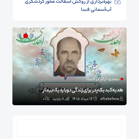
بهره‌برداری از روکش آسفالت محور گردشگری
آب‌آسمانی فسا
معجزه ایثار در فسا؛
مد
ا
هدیه کبد یک پدر برای زندگی دوباره یک بیمار
طرح 
aftabefasa
۱۶ مرداد ۱۴۰۵
8 بازدید
۰
sa
جستجو
برای: