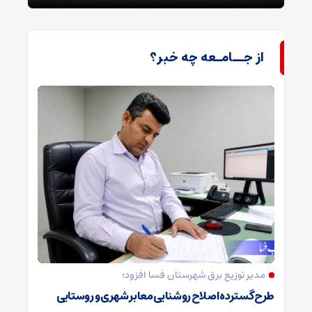
از جــامـعه چه خبر؟
مدیر توزیع برق شهرستان فسا افزود؛
طرح گسترده اصلاح روشنایی معابر شهری و روستایی