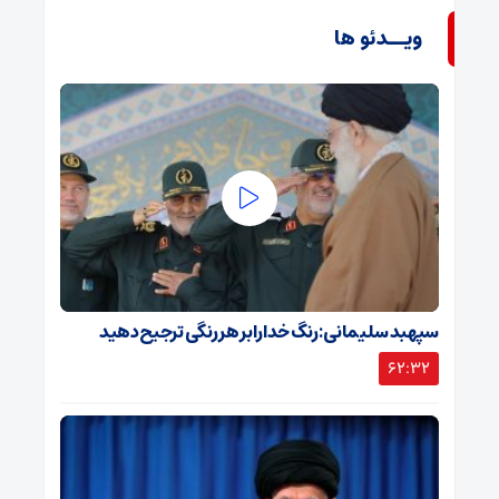
ویــدئو ها
سپهبد سلیمانی: رنگ خدا را بر هر رنگی ترجیح دهید
62:32