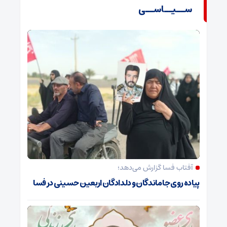
ســیــاســی
آفتاب فسا گزارش می‌دهد؛
پیاده روی جاماندگان و دلدادگان اربعین حسینی در فسا