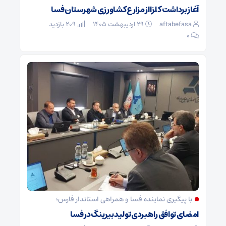
آغاز برداشت کلزا از مزارع کشاورزی شهرستان فسا
aftabefasa
۲۹ اردیبهشت ۱۴۰۵
209 بازدید
۰
با پیگیری نماینده فسا و همراهی استاندار فارس؛
امضای توافق راهبردی تولید بیرینگ در فسا