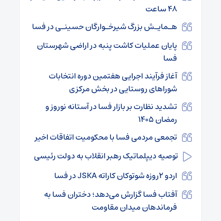
۴۸ ساعت
هـمایـش بزرگ شیرخـوارگان حسینـی در فسا
پایان عملیات کاشت پنبه در اراضی شهرستان
فسا
آغاز فرآیند اجرایی هفتمین دوره انتخابات
شوراهای روستایی در بخش مرکزی
تشدید نظارت بر بازار فسا در آستانه نوروز و
رمضان ۱۴۰۵
تجمعی مردمی فسا با محکومیت اتفاقات اخیر
توصیه دیپلماتیک رهبر انقلاب به دولت رئیسی
اردو ۲روزه شوتوکان کاراته JSKA در فسا
آفتاب فسا گزارش می‌دهد؛ دختران فسا به
فرماندهان میدان مقاومت