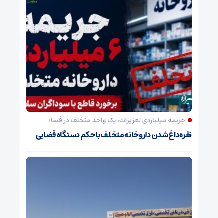
جریمه میلیاردی تعزیرات، یک واحد متخلف در فسا؛
نقره‌داغ شدن داروخانه متخلف با حکم دستگاه قضایی