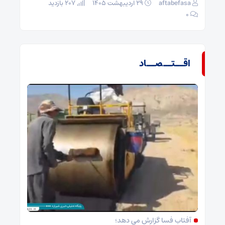
aftabefasa
۲۹ اردیبهشت ۱۴۰۵
207 بازدید
۰
اقــتــصــاد
آفتاب فسا گزارش می دهد؛