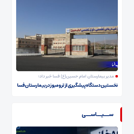
مدیر بیمارستان امام حسین(ع) فسا خبر داد؛
نخستین دستگاه پیشگیری از ترومبوز در بیمارستان فسا
ســیــاســی