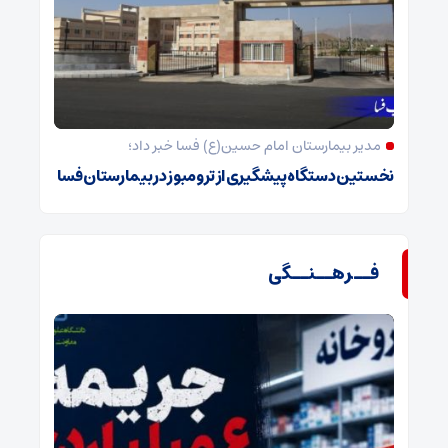
مدیر بیمارستان امام حسین(ع) فسا خبر داد؛
نخستین دستگاه پیشگیری از ترومبوز در بیمارستان فسا
فــرهــنــگی