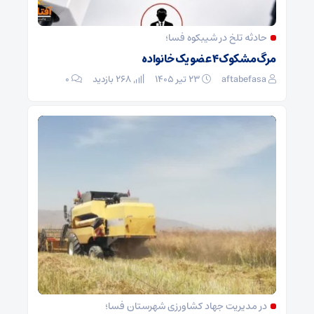
حادثه تلخ در شیبکوه فسا؛
مرگ مشکوک ۴ عضو یک خانواده
aftabefasa
۲۳ تیر ۱۴۰۵
268 بازدید
۰
در مدیریت جهاد کشاورزی شهرستان فسا؛