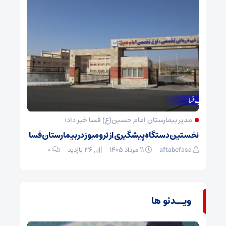
مدیر بیمارستان امام حسین(ع) فسا خبر داد؛
نخستین دستگاه پیشگیری از ترومبوز در بیمارستان فسا
aftabefasa
۱۱ مرداد ۱۴۰۵
36 بازدید
۰
ویــدئو ها