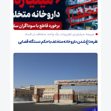
جریمه میلیاردی تعزیرات، یک واحد متخلف در فسا؛
نقره‌داغ شدن داروخانه متخلف با حکم دستگاه قضایی