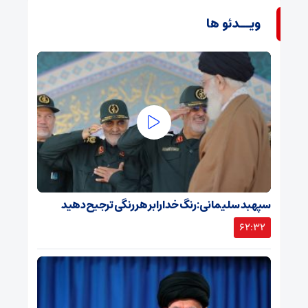
ویــدئو ها
سپهبد سلیمانی: رنگ خدا را بر هر رنگی ترجیح دهید
62:32