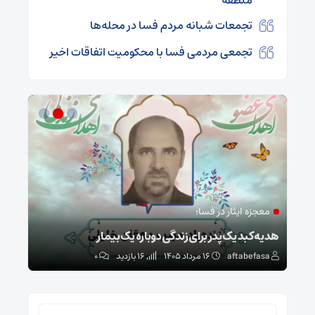
تجمعات شبانه مردم فسا در محله‌ها
تجمعی مردمی فسا با محکومیت اتفاقات اخیر
معجزه ایثار در فسا؛
مد
ا
هدیه کبد یک پدر برای زندگی دوباره یک بیمار
طرح 
aftabefasa
۱۶ مرداد ۱۴۰۵
16 بازدید
۰
sa
جستجو