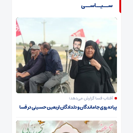
ســیــاســی
آفتاب فسا گزارش می‌دهد؛
پیاده روی جاماندگان و دلدادگان اربعین حسینی در فسا