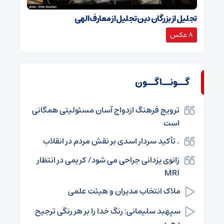
تجلیل از بزرگان دین تجلیل از معارف الهی
8 عکس
گــونــاگــون
ترویج فرهنگ ازدواج آسان مسئولیتی همگانی
است
. تأکید سردار اسدی بر نقش مردم در انقلاب
زانوی یزدانی جراحی می شود/ کریمی در انتظار
MRI
ملاک انتخاب مدیران و هیئت علمی
سپهبد سلیمانی: رنگ خدا را بر هر رنگی ترجیح
دهید