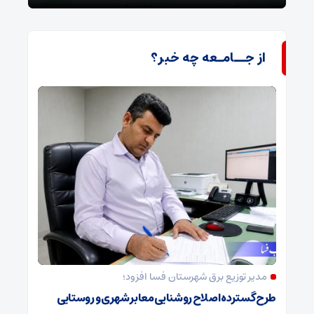
از جــامـعه چه خبر؟
مدیر توزیع برق شهرستان فسا افزود؛
طرح گسترده اصلاح روشنایی معابر شهری و روستایی