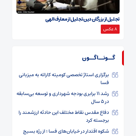
تجلیل از بزرگان دین تجلیل از معارف الهی
8 عکس
گــونــاگــون
برگزاری استاژ تخصصی کومیته کاراته به میزبانی
فسا
رشد ۱۱ برابری بودجه شهرداری و توسعه بی‌سابقه
در ۵ سال
دفاع مقدس نقاط مختلف این حادثه ارزشمند را
برجسته کرد
شکوه اقتدار در خیابان‌های فسا ؛ از رژه بسیج