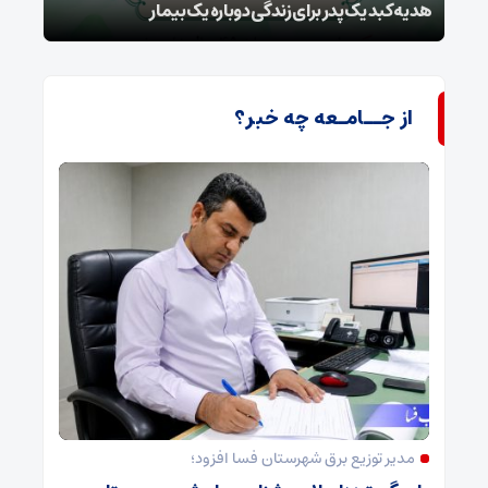
ا
هدیه کبد یک پدر برای زندگی دوباره یک بیمار
طرح 
از جــامـعه چه خبر؟
مدیر توزیع برق شهرستان فسا افزود؛