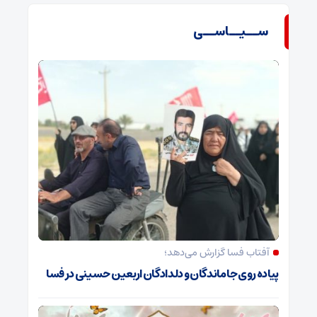
ســیــاســی
آفتاب فسا گزارش می‌دهد؛
پیاده روی جاماندگان و دلدادگان اربعین حسینی در فسا