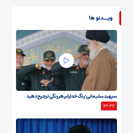
ویــدئو ها
سپهبد سلیمانی: رنگ خدا را بر هر رنگی ترجیح دهید
62:32