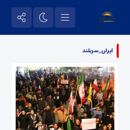
ایران_سربلند