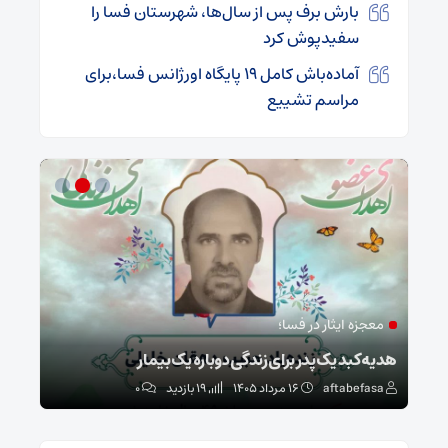
بارش برف پس از سال‌ها، شهرستان فسا را
سفیدپوش کرد
آماده‌باش کامل ۱۹ پایگاه اورژانس فسا،برای
مراسم تشییع
معجزه ایثار در فسا؛
مد
ا
هدیه کبد یک پدر برای زندگی دوباره یک بیمار
طرح 
aftabefasa
۱۶ مرداد ۱۴۰۵
19 بازدید
۰
sa