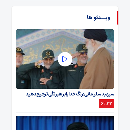
ویــدئو ها
سپهبد سلیمانی: رنگ خدا را بر هر رنگی ترجیح دهید
62:32