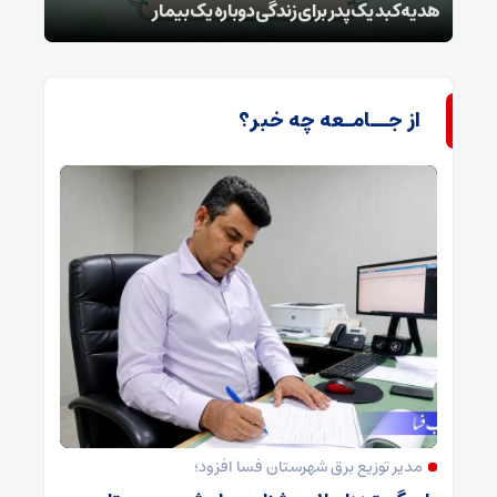
ا
هدیه کبد یک پدر برای زندگی دوباره یک بیمار
طرح 
از جــامـعه چه خبر؟
مدیر توزیع برق شهرستان فسا افزود؛