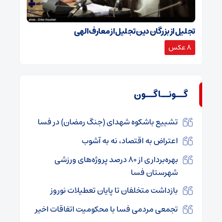
تجلیل از بزرگان دین تجلیل از معارف الهی
8 عکس
گــونــاگــون
تشییع باشکوه شهدای (جنگ رمضان) در فسا
اعتراض به اقتصاد، نه به آشوب
بهره‌برداری از ۸۰ درصد پروژه‌های ورزشی
شهرستان فسا
بازداشت متخلفان تا پایان تعطیلات نوروز
تجمعی مردمی فسا با محکومیت اتفاقات اخیر