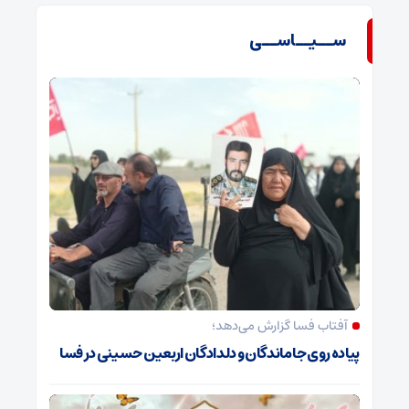
ســیــاســی
آفتاب فسا گزارش می‌دهد؛
پیاده روی جاماندگان و دلدادگان اربعین حسینی در فسا