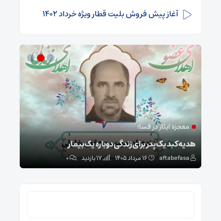
آغاز پیش فروش بلیت قطار ویژه خرداد ۱۴۰۲
معجزه ایثار در فسا؛
مد
ا
هدیه کبد یک پدر برای زندگی دوباره یک بیمار
طرح 
aftabefasa
۱۶ مرداد ۱۴۰۵
17 بازدید
۰
sa
جستجو
برای: