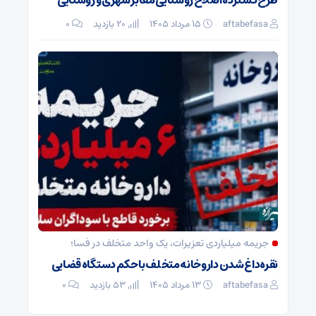
طرح گسترده اصلاح روشنایی معابر شهری و روستایی
aftabefasa
۱۵ مرداد ۱۴۰۵
20 بازدید
۰
جریمه میلیاردی تعزیرات، یک واحد متخلف در فسا؛
نقره‌داغ شدن داروخانه متخلف با حکم دستگاه قضایی
aftabefasa
۱۳ مرداد ۱۴۰۵
53 بازدید
۰