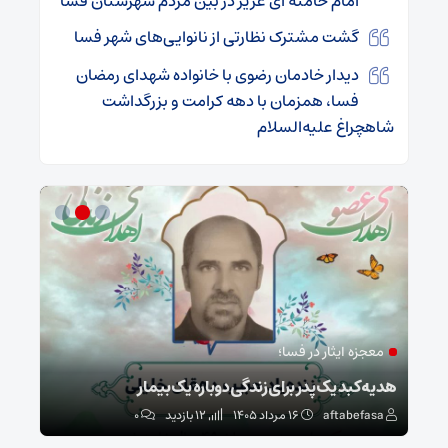
امام خامنه ای عزیز در بین مردم شهرستان فسا
گشت مشترک نظارتی از نانوایی‌های شهر فسا
دیدار خادمان رضوی با خانواده شهدای رمضان
فسا، همزمان با دهه کرامت و بزرگداشت
شاهچراغ علیه‌السلام
معجزه ایثار در فسا؛
مد
ا
هدیه کبد یک پدر برای زندگی دوباره یک بیمار
طرح 
aftabefasa
۱۶ مرداد ۱۴۰۵
12 بازدید
۰
sa