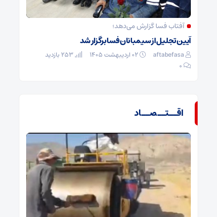
آفتاب فسا گزارش می‌دهد؛
آیین تجلیل از سیمبانان فسا برگزار شد
aftabefasa
۰۲ اردیبهشت ۱۴۰۵
253 بازدید
۰
اقــتــصــاد