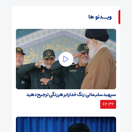
ویــدئو ها
سپهبد سلیمانی: رنگ خدا را بر هر رنگی ترجیح دهید
62:32