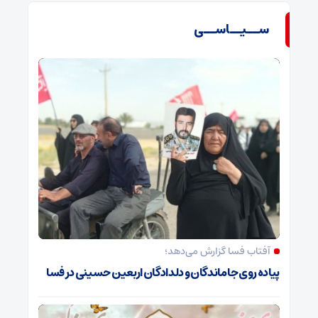
ســیــاســی
آفتاب فسا گزارش می‌دهد؛
پیاده روی جاماندگان و دلدادگان اربعین حسینی در فسا