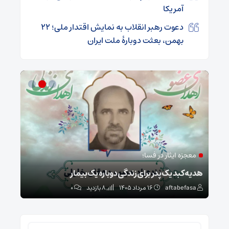
آمریکا
دعوت رهبر انقلاب به نمایش اقتدار ملی؛ ۲۲
بهمن، بعثت دوبارۀ ملت ایران
معجزه ایثار در فسا؛
مد
ا
هدیه کبد یک پدر برای زندگی دوباره یک بیمار
طرح 
aftabefasa
۱۶ مرداد ۱۴۰۵
8 بازدید
۰
sa
جستجو