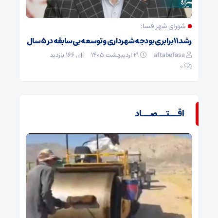
شورای شهر فسا:
رشد ۱۱ برابری بودجه شهرداری و توسعه بی‌سابقه در ۵ سال
aftabefasa
۲۱ اردیبهشت ۱۴۰۵
166 بازدید
۰
اقــتــصــاد