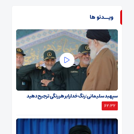
ویــدئو ها
سپهبد سلیمانی: رنگ خدا را بر هر رنگی ترجیح دهید
62:32