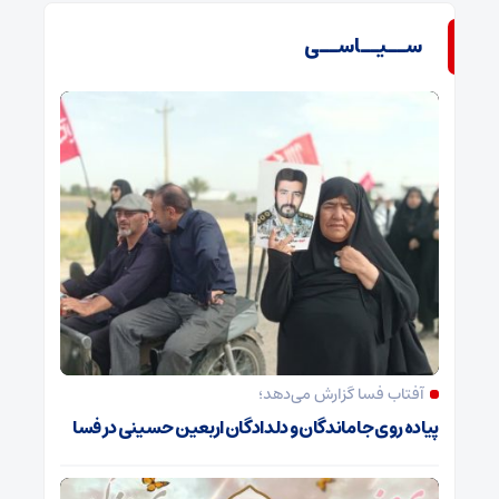
ســیــاســی
آفتاب فسا گزارش می‌دهد؛
پیاده روی جاماندگان و دلدادگان اربعین حسینی در فسا