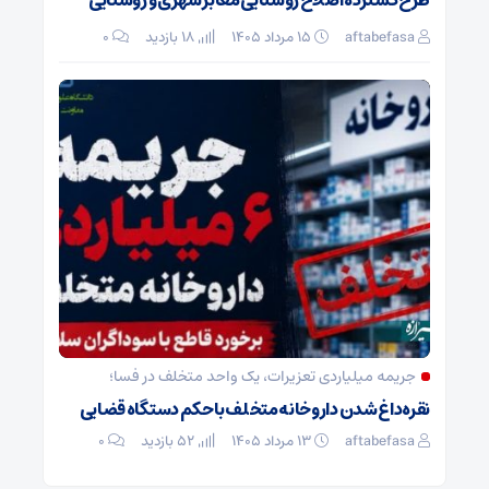
طرح گسترده اصلاح روشنایی معابر شهری و روستایی
aftabefasa
۱۵ مرداد ۱۴۰۵
18 بازدید
۰
جریمه میلیاردی تعزیرات، یک واحد متخلف در فسا؛
نقره‌داغ شدن داروخانه متخلف با حکم دستگاه قضایی
aftabefasa
۱۳ مرداد ۱۴۰۵
52 بازدید
۰