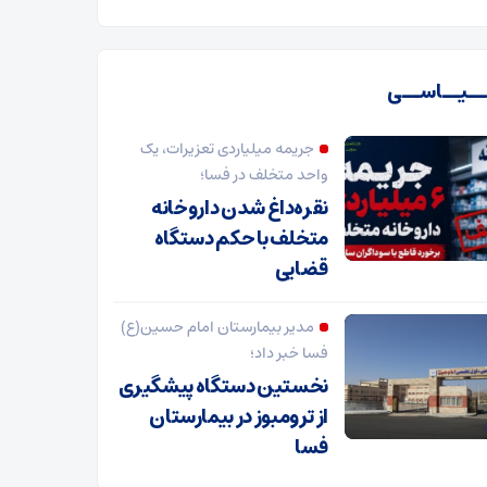
ـیــاســی
جریمه میلیاردی تعزیرات، یک
واحد متخلف در فسا؛
نقره‌داغ شدن داروخانه
متخلف با حکم دستگاه
قضایی
مدیر بیمارستان امام حسین(ع)
فسا خبر داد؛
نخستین دستگاه پیشگیری
از ترومبوز در بیمارستان
فسا