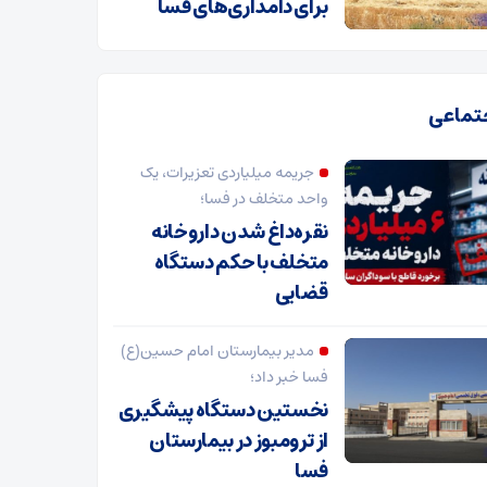
برای دامداری‌های فسا
تماعی
جریمه میلیاردی تعزیرات، یک
واحد متخلف در فسا؛
نقره‌داغ شدن داروخانه
متخلف با حکم دستگاه
قضایی
مدیر بیمارستان امام حسین(ع)
فسا خبر داد؛
نخستین دستگاه پیشگیری
از ترومبوز در بیمارستان
فسا