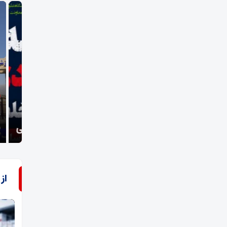
مدی
جریمه میلیاردی تعزیرات، یک واحد متخلف در فسا؛
نخست
نقره‌داغ شدن داروخانه متخلف با حکم دستگاه قضایی
فسا
از