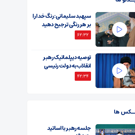
ــدئو ها
سپهبد سلیمانی: رنگ خدا را
بر هر رنگی ترجیح دهید
62:32
توصیه دیپلماتیک رهبر
انقلاب به دولت رئیسی
42:34
ـکس ها
جلسه رهبر با اساتید