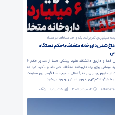
مه میلیاردی تعزیرات، یک واحد متخلف در فسا؛
‌داغ شدن داروخانه متخلف با حکم دستگاه
یی
معاون غذا و داروی دانشگاه علوم پزشکی فسا از صدور حکم ۶
رد تومانی برای یک داروخانه متخلف خبر داد و تأکید کرد که
 از حقوق بیماران و تعرفه‌های مصوب، خط قرمز این معاونت
 با هرگونه کم‌کاری بدون اغماض برخورد می‌شود.
aftabefa
۱۳ مرداد ۱۴۰۵
45 بازدید
۰