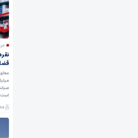
جری
نقره
قضا
میلیا
صیانت
است و
sa