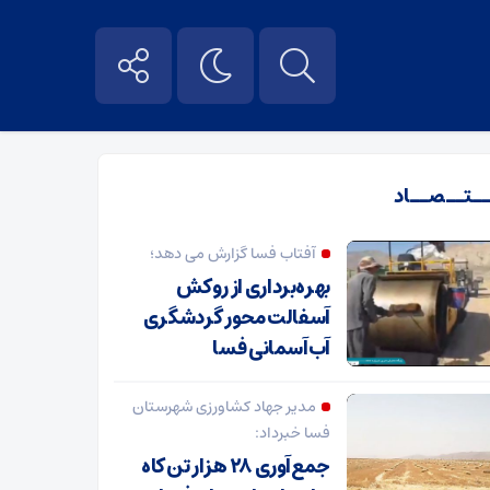
ــتــصــاد
آفتاب فسا گزارش می دهد؛
بهره‌برداری از روکش
آسفالت محور گردشگری
آب‌آسمانی فسا
مدیر جهاد کشاورزی شهرستان
فسا خبرداد:
جمع‌آوری ۲۸ هزار تن کاه