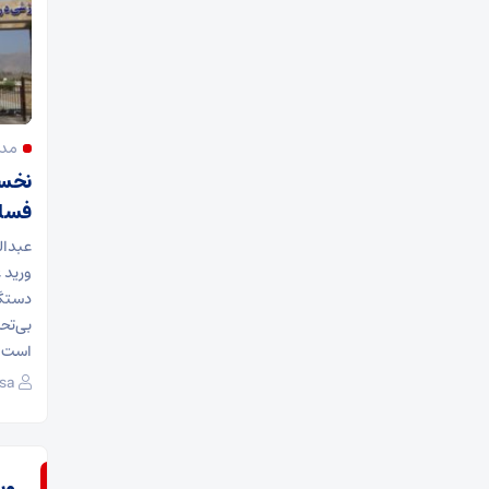
مدی
نخست
فسا
عبدال
دستگا
بی‌تحر
است.
sa