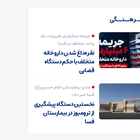
ـرهــنــگی
جریمه میلیاردی تعزیرات، یک
واحد متخلف در فسا؛
نقره‌داغ شدن داروخانه
متخلف با حکم دستگاه
قضایی
مدیر بیمارستان امام حسین(ع)
فسا خبر داد؛
نخستین دستگاه پیشگیری
از ترومبوز در بیمارستان
فسا