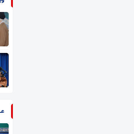
وی
عـ