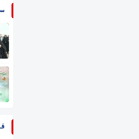
سـ
فـ