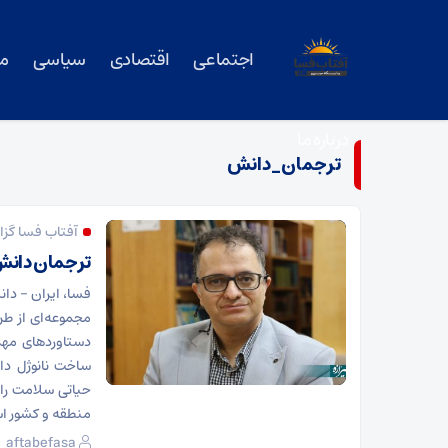
اجتماعی
اقتصادی
سیاسی
م
درباره ما
ترجمان_دانش
آفتاب فسا گز
ترجمان دانش فسا: کش
فسا، ایران – دا
دستاوردهای مهم،
ساخت نانوژل دا
حیاتی سلامت را
منطقه و کشور ا
aftabefasa