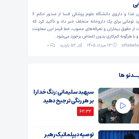
یی
معاون غذا و داروی دانشگاه علوم پزشکی فسا از صدور حکم ۶
رد تومانی برای یک داروخانه متخلف خبر داد و تأکید کرد که
 از حقوق بیماران و تعرفه‌های مصوب، خط قرمز این معاونت
 با هرگونه کم‌کاری بدون اغماض برخورد می‌شود.
aftabefa
۱۳ مرداد ۱۴۰۵
52 بازدید
۰
ــدئو ها
سپهبد سلیمانی: رنگ خدا را
بر هر رنگی ترجیح دهید
62:32
توصیه دیپلماتیک رهبر