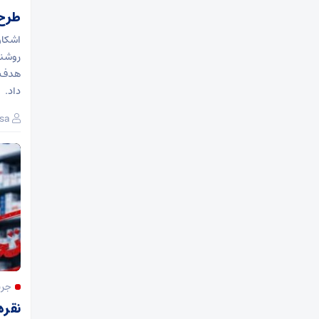
طرح 
اشکان
روشنا
هدف ا
داد.
sa
جری
نقره