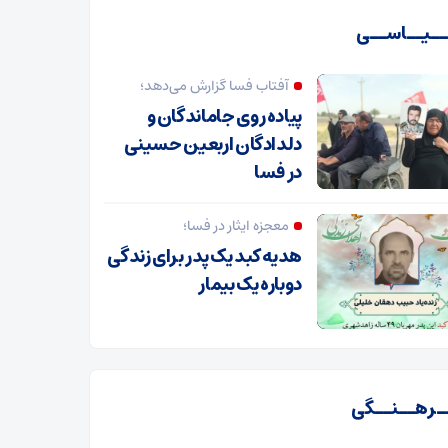
ـیــاســی
آفتاب فسا گزارش می‌دهد؛
پیاده روی جاماندگان و
دلدادگان اربعین حسینی
در فسا
معجزه ایثار در فسا؛
هدیه کبد یک پدر برای زندگی
دوباره یک بیمار
ـرهــنــگی