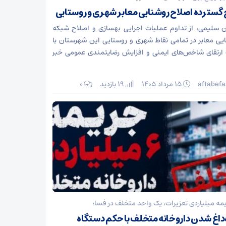
گسترده اصلاح روشنایی معابر شهری و روستایی
 سلیمی، از تداوم عملیات اجرایی بهسازی و اصلاح شبکه
یی معابر در تمامی نقاط شهری و روستایی این شهرستان با
رتقای شاخص‌های ایمنی و افزایش رضایتمندی عمومی خبر
aftabefa
۱۵ مرداد ۱۴۰۵
19 بازدید
۰
مه میلیاردی تعزیرات، یک واحد متخلف در فسا؛
‌داغ شدن داروخانه متخلف با حکم دستگاه