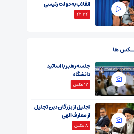
انقلاب به دولت رئیسی
42:34
ـکس ها
جلسه رهبر با اساتید
دانشگاه
12 عکس
تجلیل از بزرگان دین تجلیل
از معارف الهی
8 عکس