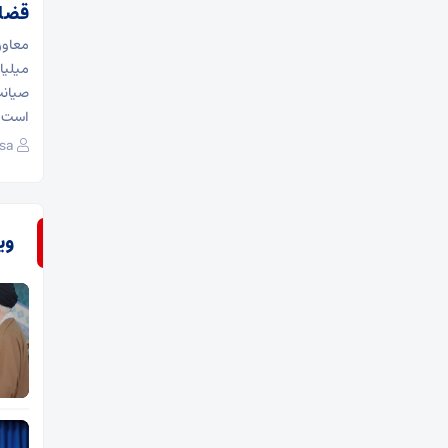
قضا
میلیا
صیانت
است و
sa
وی