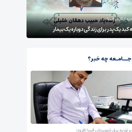
ه ایثار در فسا؛
مدیر توزیع
کبد یک پدر برای زندگی دوباره یک بیمار
طرح گسترد
 جــامـعه چه خبر؟
ر توزیع برق شهرستان فسا افزود؛