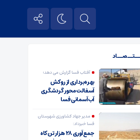
ــتــصــاد
آفتاب فسا گزارش می دهد؛
بهره‌برداری از روکش
آسفالت محور گردشگری
آب‌آسمانی فسا
مدیر جهاد کشاورزی شهرستان
فسا خبرداد:
جمع‌آوری ۲۸ هزار تن کاه