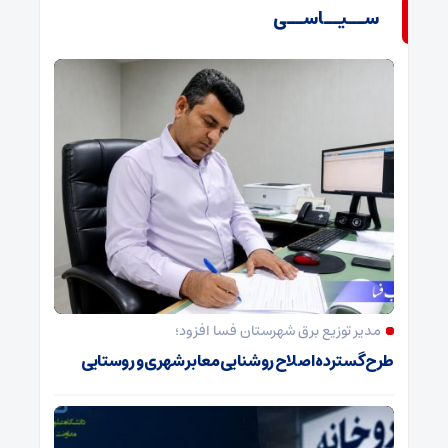
ســیــاســی
مدیر توزیع برق شهرستان فسا افزود؛
طرح گسترده اصلاح روشنایی معابر شهری و روستایی