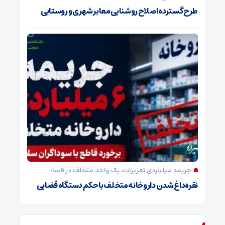
طرح گسترده اصلاح روشنایی معابر شهری و روستایی
جریمه میلیاردی تعزیرات، یک واحد متخلف در فسا؛
نقره‌داغ شدن داروخانه متخلف با حکم دستگاه قضایی