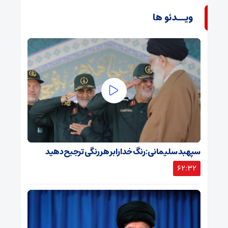
ویــدئو ها
سپهبد سلیمانی: رنگ خدا را بر هر رنگی ترجیح دهید
62:32