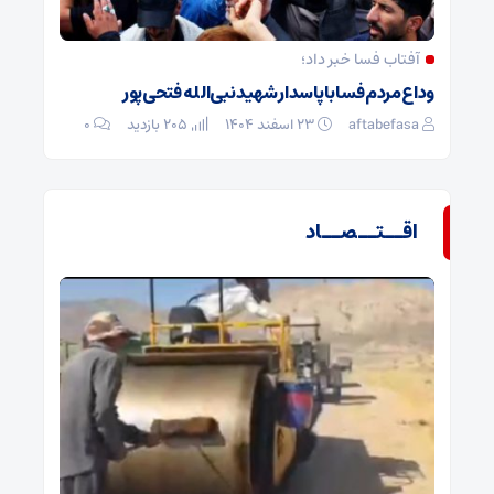
آفتاب فسا خبر داد؛
وداع مردم فسا با پاسدار شهید نبی‌الله فتحی‌پور
aftabefasa
۲۳ اسفند ۱۴۰۴
205 بازدید
۰
اقــتــصــاد