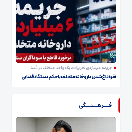
جریمه میلیاردی تعزیرات، یک واحد متخلف در فسا؛
نقره‌داغ شدن داروخانه متخلف با حکم دستگاه قضایی
فــرهــنــگی