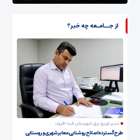
از جــامـعه چه خبر؟
مدیر توزیع برق شهرستان فسا افزود؛
طرح گسترده اصلاح روشنایی معابر شهری و روستایی