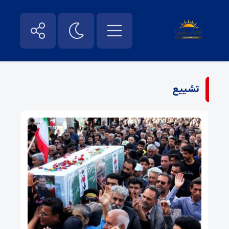
تشییع