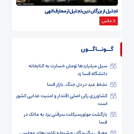
تجلیل از بزرگان دین تجلیل از معارف الهی
8 عکس
گــونــاگــون
سیل میلیاردها تومان خسارت به کتابخانه
دانشگاه فسا زد
نشاط عید در دل جنگ, بازار فسا
کشاورزی رکن اصلی اقتدار و امنیت غذایی کشور
است
بازگشت موتورسیکلت سرقتی یزد به مالک در
فسا
معرفی برگزیدگان جشنواره تلاوت‌های مجلسی