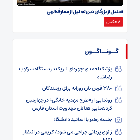
تجلیل از بزرگان دین تجلیل از معارف الهی
8 عکس
گــونــاگــون
پزشک احمدی؛چهره‌ای تاریک در دستگاه سرکوب
رضاشاه
۳۸۰ قرص نان روزانه برای رزمندگان
رونمایی از «طرح مهدیه خانگی» در چهارمین
گردهمایی فعالان مهدویت استان فارس
جلسه رهبر با اساتید دانشگاه
زانوی یزدانی جراحی می شود/ کریمی در انتظار
MRI