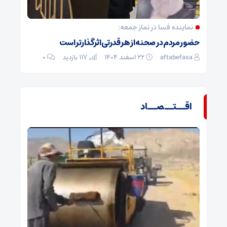
نماینده فسا در نماز جمعه:
حضور مردم در صحنه از هر قدرتی اثرگذارتر است
aftabefasa
۲۲ اسفند ۱۴۰۴
117 بازدید
۰
اقــتــصــاد