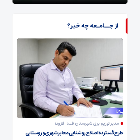
از جــامـعه چه خبر؟
مدیر توزیع برق شهرستان فسا افزود؛
طرح گسترده اصلاح روشنایی معابر شهری و روستایی