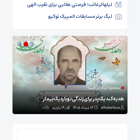
لیلهالرغائب؛ فرصتی طلایی برای تقرب الهی
لیگ برتر مسابقات المپیک توکیو
معجزه ایثار در فسا؛
مد
ا
هدیه کبد یک پدر برای زندگی دوباره یک بیمار
طرح 
aftabefasa
۱۶ مرداد ۱۴۰۵
19 بازدید
۰
sa
جستجو