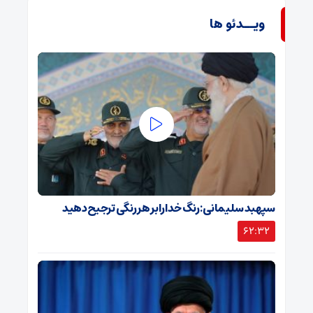
ویــدئو ها
سپهبد سلیمانی: رنگ خدا را بر هر رنگی ترجیح دهید
62:32