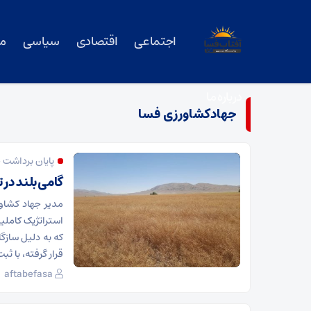
اجتماعی
اقتصادی
سیاسی
م
درباره ما
جهادکشاورزی فسا
پایان برداشت ۱۵۰ تن کاملینا در مزارع دیم فسا؛
گامی بلند در
مدیر جهاد کشاو
که به دلیل سازگا
قرار گرفته، با ث
aftabefasa