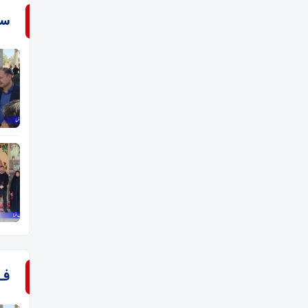
سـ
فـ