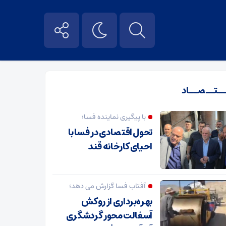
ــتــصــاد
با پیگیری نماینده فسا؛
تحول اقتصادی در فسا با
احیای کارخانه قند
آفتاب فسا گزارش می دهد؛
بهره‌برداری از روکش
آسفالت محور گردشگری