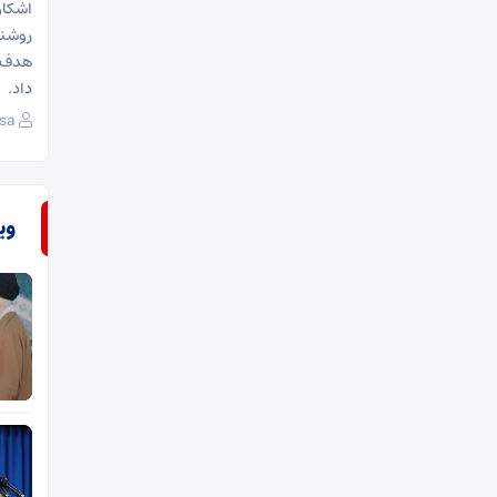
اشکان
روشنا
هدف ا
داد.
sa
وی