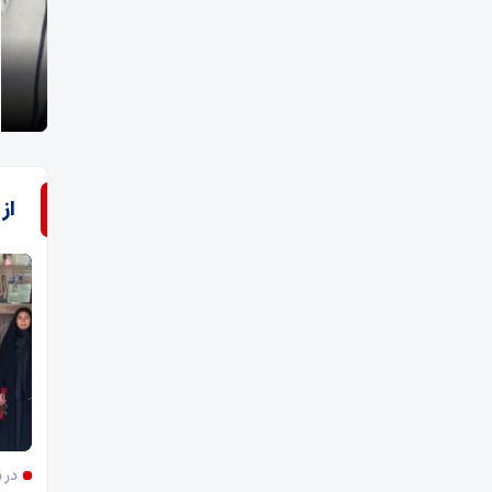
با پیگیری نماینده فسا؛
در 
تحول اقتصادی در فسا با احیای کارخانه قند
فرمان
از
در 