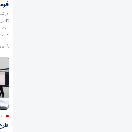
فرما
در نش
تلاش‌
کسب ر
sa
مدی
طرح 