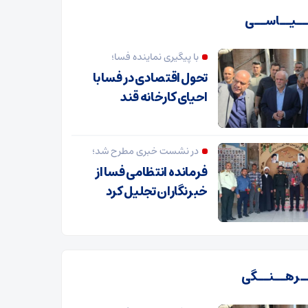
ـیــاســی
با پیگیری نماینده فسا؛
تحول اقتصادی در فسا با
احیای کارخانه قند
در نشست خبری مطرح شد؛
فرمانده انتظامی فسا از
خبرنگاران تجلیل کرد
ـرهــنــگی