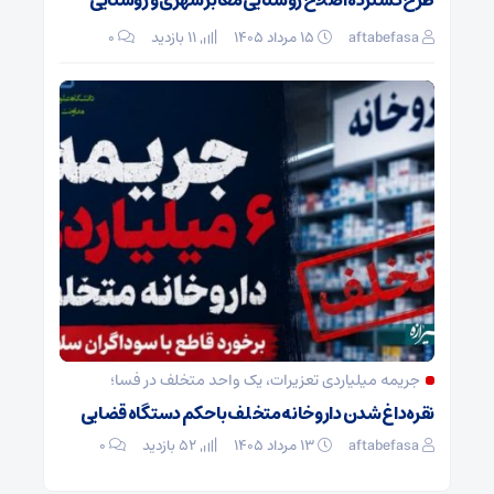
طرح گسترده اصلاح روشنایی معابر شهری و روستایی
aftabefasa
۱۵ مرداد ۱۴۰۵
11 بازدید
۰
جریمه میلیاردی تعزیرات، یک واحد متخلف در فسا؛
نقره‌داغ شدن داروخانه متخلف با حکم دستگاه قضایی
aftabefasa
۱۳ مرداد ۱۴۰۵
52 بازدید
۰