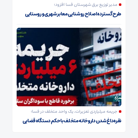
مدیر توزیع برق شهرستان فسا افزود؛
طرح گسترده اصلاح روشنایی معابر شهری و روستایی
جریمه میلیاردی تعزیرات، یک واحد متخلف در فسا؛
نقره‌داغ شدن داروخانه متخلف با حکم دستگاه قضایی