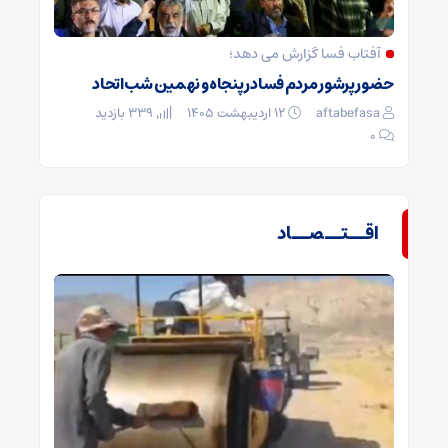
آفتاب فسا گزارش می دهد؛
حضور پرشور مردم فسا در پنجاه و نهمین شب اتحاد
aftabefasa
۱۲ اردیبهشت ۱۴۰۵
339 بازدید
۰
اقــتــصــاد