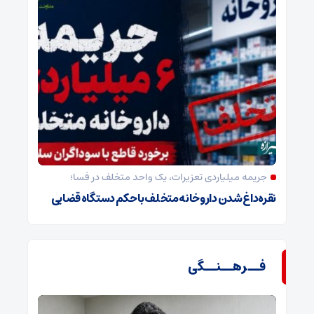
جریمه میلیاردی تعزیرات، یک واحد متخلف در فسا؛
نقره‌داغ شدن داروخانه متخلف با حکم دستگاه قضایی
فــرهــنــگی