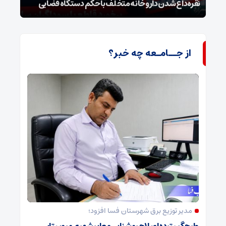
نقره‌داغ شدن داروخانه متخلف با حکم دستگاه قضایی
نخست
از جــامـعه چه خبر؟
مدیر توزیع برق شهرستان فسا افزود؛