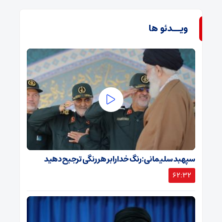
ویــدئو ها
سپهبد سلیمانی: رنگ خدا را بر هر رنگی ترجیح دهید
62:32