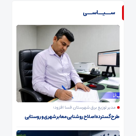
ســیــاســی
مدیر توزیع برق شهرستان فسا افزود؛
طرح گسترده اصلاح روشنایی معابر شهری و روستایی