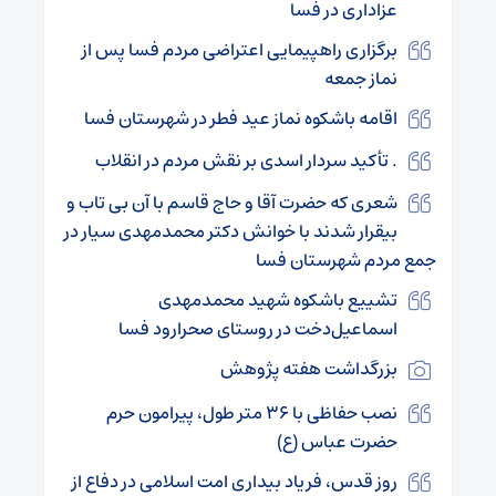
عزاداری در فسا
برگزاری راهپیمایی اعتراضی مردم فسا پس از
نماز جمعه
اقامه باشکوه نماز عید فطر در شهرستان فسا
. تأکید سردار اسدی بر نقش مردم در انقلاب
شعری که حضرت آقا و حاج قاسم با آن بی تاب و
بیقرار شدند با خوانش دکتر محمدمهدی سیار در
جمع مردم شهرستان فسا
تشییع باشکوه شهید محمدمهدی
اسماعیل‌دخت در روستای صحرارود فسا
بزرگداشت هفته پژوهش
نصب حفاظی با ۳۶ متر طول، پیرامون حرم
حضرت عباس (ع)
روز قدس، فریاد بیداری امت اسلامی در دفاع از