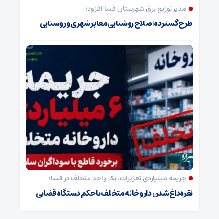
مدیر توزیع برق شهرستان فسا افزود؛
طرح گسترده اصلاح روشنایی معابر شهری و روستایی
جریمه میلیاردی تعزیرات، یک واحد متخلف در فسا؛
نقره‌داغ شدن داروخانه متخلف با حکم دستگاه قضایی