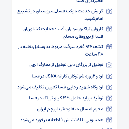
آبخیزداری فسا
گزارش خدمت موکب فسا_سروستان در تشییع
امام‌شهید
کاروان تراکتورسواران فسا؛ حمایت کشاورزان
فسا از نیروهای مسلح
کشف ۹۱۴ فقره سرقت مربوط به وسایل‌نقلیه در
۴۸ ساعت
تجلیل از بزرگان دین تجلیل از معارف الهی
اردو ۲روزه شوتوکان کاراته JSKA در فسا
اردوگاه شهید رجایی فسا تعیین تکلیف می‌شود
توقیف پراید حامل ۱۹۵ کیلو تریاک در فسا
محرم امسال متفاوت‌تر با پرچم ایران
همسویی با اغتشاش قاطعانه برخورد می‌شود