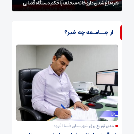
نقره‌داغ شدن داروخانه متخلف با حکم دستگاه قضایی
نخست
از جــامـعه چه خبر؟
مدیر توزیع برق شهرستان فسا افزود؛