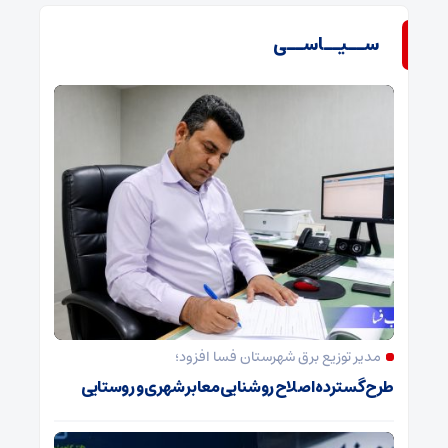
ســیــاســی
مدیر توزیع برق شهرستان فسا افزود؛
طرح گسترده اصلاح روشنایی معابر شهری و روستایی