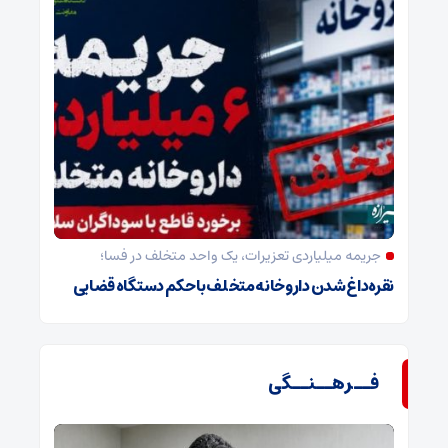
جریمه میلیاردی تعزیرات، یک واحد متخلف در فسا؛
نقره‌داغ شدن داروخانه متخلف با حکم دستگاه قضایی
فــرهــنــگی