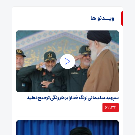
ویــدئو ها
سپهبد سلیمانی: رنگ خدا را بر هر رنگی ترجیح دهید
62:32