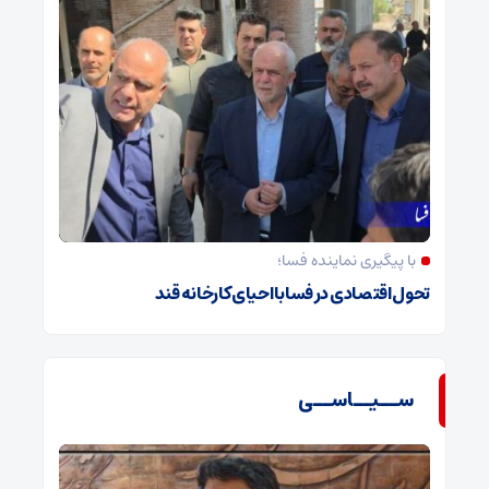
با پیگیری نماینده فسا؛
تحول اقتصادی در فسا با احیای کارخانه قند
ســیــاســی