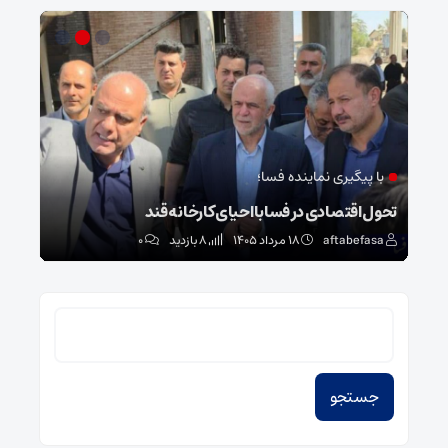
با پیگیری نماینده فسا؛
در
تحول اقتصادی در فسا با احیای کارخانه قند
فرما
aftabefasa
۱۸ مرداد ۱۴۰۵
8 بازدید
۰
sa
جستجو
برای: