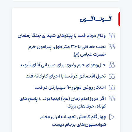
گــونــاگــون
وداع مردم فسا با پیکرهای شهدای جنگ رمضان
نصب حفاظی با ۳۶ متر طول، پیرامون حرم
حضرت عباس (ع)
حال‌وهوای حرم رضوی برای میزبانی آقای شهید
تحول اقتصادی در فسا با احیای کارخانه قند
احتکار روغن موتور ۹۰ میلیاردی در فسا
اگر امروز امام زمان (عج) اینجا بود…؛ پاسخ‌های
کوتاه، حرف‌های بزرگ
چهار گام کاهش تعهدات ایران مغایر
کنوانسیون‌های برجام نیست