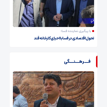
با پیگیری نماینده فسا؛
تحول اقتصادی در فسا با احیای کارخانه قند
فــرهــنــگی