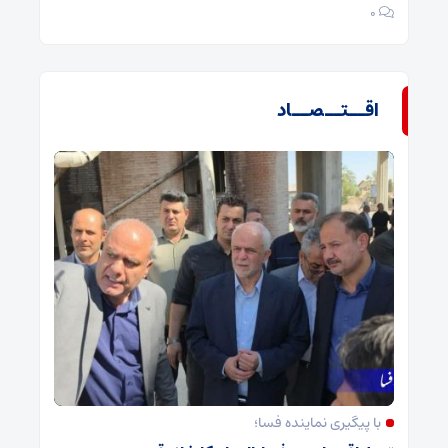
۰
اقــتــصــاد
با پیگیری نماینده فسا؛