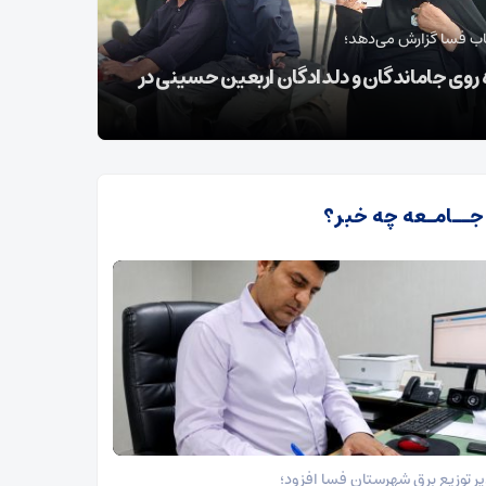
ه ایثار در فسا؛
مدیر توزیع
کبد یک پدر برای زندگی دوباره یک بیمار
طرح گسترد
 جــامـعه چه خبر؟
ر توزیع برق شهرستان فسا افزود؛