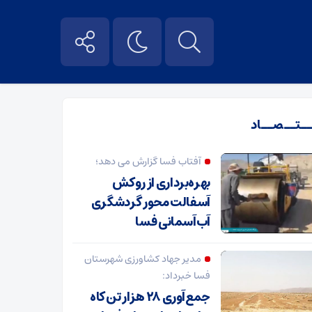
ــتــصــاد
آفتاب فسا گزارش می دهد؛
بهره‌برداری از روکش
آسفالت محور گردشگری
آب‌آسمانی فسا
مدیر جهاد کشاورزی شهرستان
فسا خبرداد:
جمع‌آوری ۲۸ هزار تن کاه