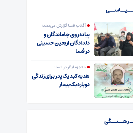
ـیــاســی
آفتاب فسا گزارش می‌دهد؛
پیاده روی جاماندگان و
دلدادگان اربعین حسینی
در فسا
معجزه ایثار در فسا؛
هدیه کبد یک پدر برای زندگی
دوباره یک بیمار
ـرهــنــگی