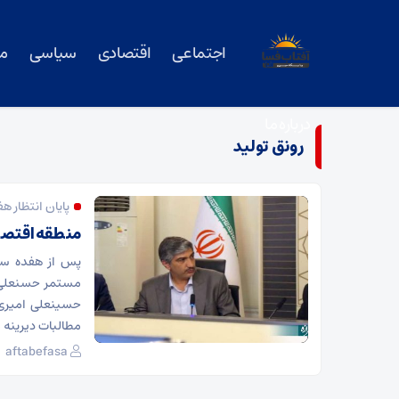
اجتماعی
اقتصادی
سیاسی
م
درباره ما
رونق تولید
پایان انتظار هف
منطقه اقتصا
پس از هفده سال
مستمر حسنعلی 
حسینعلی امیری ا
مطالبات دیرینه م
aftabefasa