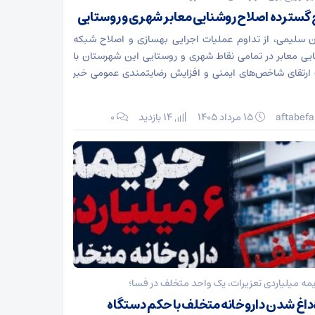
گسترده اصلاح روشنایی معابر شهری و روستایی
 سلیمی، از تداوم عملیات اجرایی بهسازی و اصلاح شبکه
یی معابر در تمامی نقاط شهری و روستایی این شهرستان با
رتقای شاخص‌های ایمنی و افزایش رضایتمندی عمومی خبر
aftabefa
۱۵ مرداد ۱۴۰۵
14 بازدید
۰
مه میلیاردی تعزیرات، یک واحد متخلف در فسا؛
‌داغ شدن داروخانه متخلف با حکم دستگاه