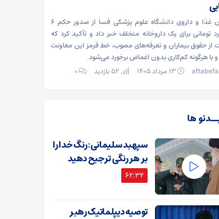
یی
معاون غذا و داروی دانشگاه علوم پزشکی فسا از صدور حکم ۶
رد تومانی برای یک داروخانه متخلف خبر داد و تأکید کرد که
 از حقوق بیماران و تعرفه‌های مصوب، خط قرمز این معاونت
 با هرگونه کم‌کاری بدون اغماض برخورد می‌شود.
aftabefa
۱۳ مرداد ۱۴۰۵
52 بازدید
۰
ــدئو ها
سپهبد سلیمانی: رنگ خدا را
بر هر رنگی ترجیح دهید
62:32
توصیه دیپلماتیک رهبر