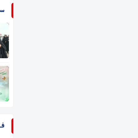
سـ
فـ