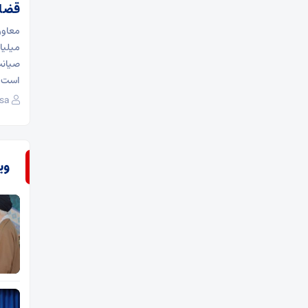
قضا
میلیا
صیانت
است و
sa
وی