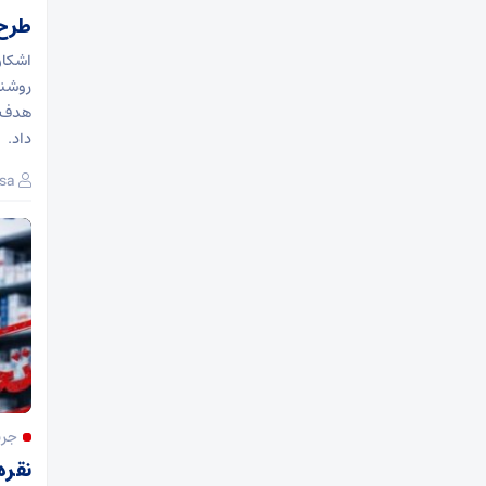
طرح 
اشکان
روشنا
هدف ا
داد.
sa
جری
نقره