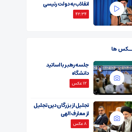
انقلاب به دولت رئیسی
42:34
ـکس ها
جلسه رهبر با اساتید
دانشگاه
12 عکس
تجلیل از بزرگان دین تجلیل
از معارف الهی
8 عکس