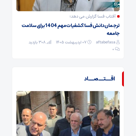
آفتاب فسا گزارش می دهد؛
ترجمان دانش فسا: کشفیات مهم 1404 برای سلامت
جامعه
aftabefasa
۰۷ اردیبهشت ۱۴۰۵
308 بازدید
۰
اقــتــصــاد