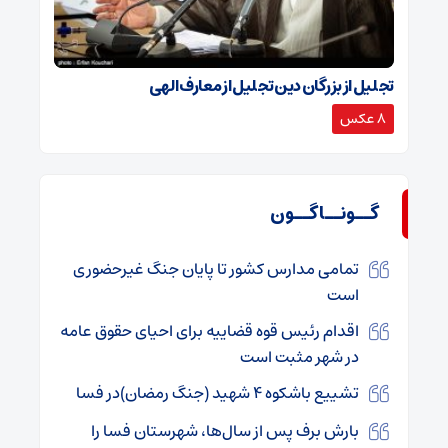
تجلیل از بزرگان دین تجلیل از معارف الهی
8 عکس
گــونــاگــون
تمامی مدارس کشور تا پایان جنگ غیرحضوری
است
اقدام رئیس قوه قضاییه برای احیای حقوق عامه
در شهر مثبت است
تشییع باشکوه ۴ شهید (جنگ رمضان)در فسا
بارش برف پس از سال‌ها، شهرستان فسا را