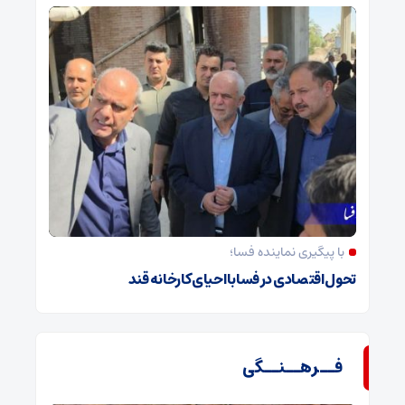
با پیگیری نماینده فسا؛
تحول اقتصادی در فسا با احیای کارخانه قند
فــرهــنــگی