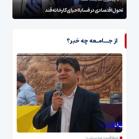
تحول اقتصادی در فسا با احیای کارخانه قند
فرما
از جــامـعه چه خبر؟
شفافیت مدیریتی؛