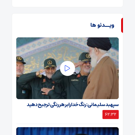
ویــدئو ها
سپهبد سلیمانی: رنگ خدا را بر هر رنگی ترجیح دهید
62:32