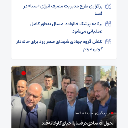
برگزاری طرح مدیریت مصرف انرژی «سبا» در
فسا
برنامه پزشک خانواده امسال به‌طور کامل
عملیاتی می‌شود
تلاش گروه جهادی شهدای صحرارود برای خانه‌دار
کردن مردم
با پیگیری نماینده فسا؛
در
تحول اقتصادی در فسا با احیای کارخانه قند
فرما