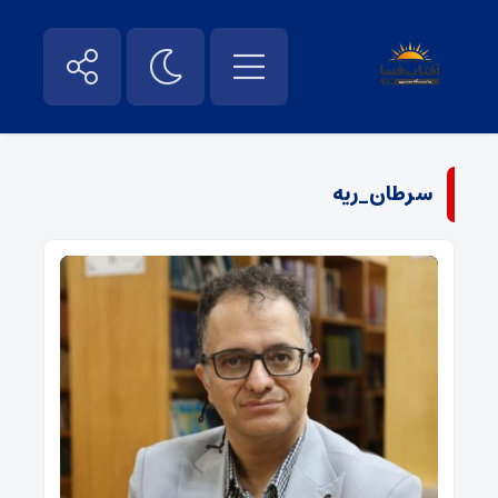
سرطان_ریه