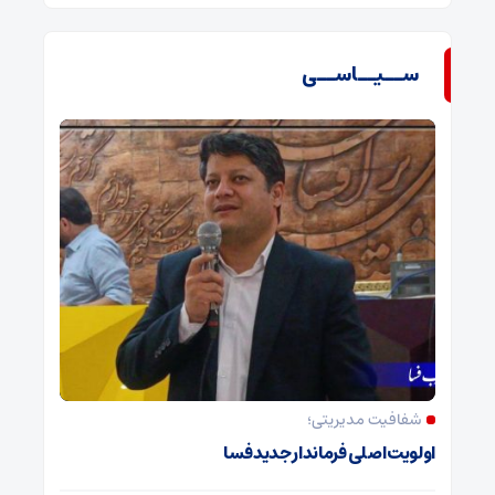
ســیــاســی
شفافیت مدیریتی؛
اولویت اصلی فرماندار جدید فسا