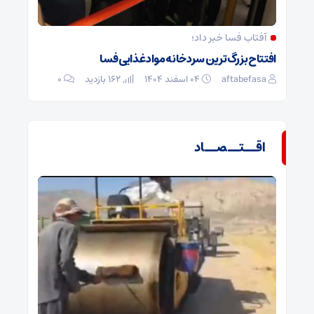
آفتاب فسا خبر داد؛
افتتاح بزرگ‌ترین سردخانه مواد غذایی فسا
aftabefasa
۰۴ اسفند ۱۴۰۴
162 بازدید
۰
اقــتــصــاد