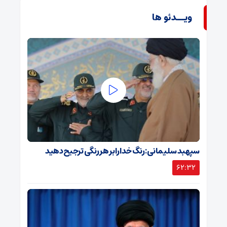
ویــدئو ها
سپهبد سلیمانی: رنگ خدا را بر هر رنگی ترجیح دهید
62:32