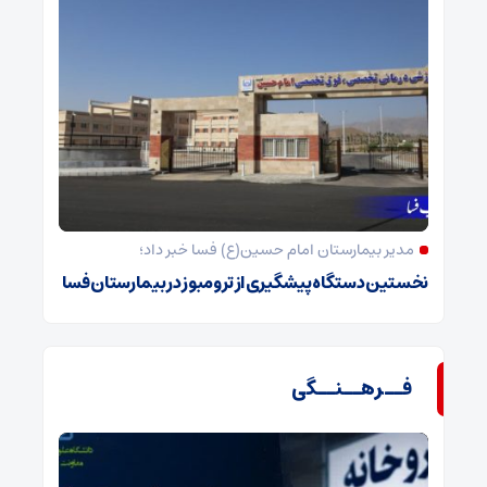
مدیر بیمارستان امام حسین(ع) فسا خبر داد؛
نخستین دستگاه پیشگیری از ترومبوز در بیمارستان فسا
فــرهــنــگی