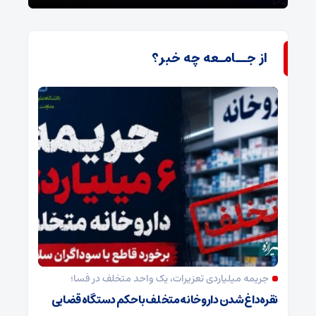
از جــامـعه چه خبر؟
جریمه میلیاردی تعزیرات، یک واحد متخلف در فسا؛
نقره‌داغ شدن داروخانه متخلف با حکم دستگاه قضایی