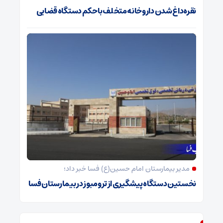
نقره‌داغ شدن داروخانه متخلف با حکم دستگاه قضایی
مدیر بیمارستان امام حسین(ع) فسا خبر داد؛
نخستین دستگاه پیشگیری از ترومبوز در بیمارستان فسا