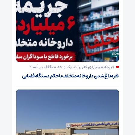
جریمه میلیاردی تعزیرات، یک واحد متخلف در فسا؛
نقره‌داغ شدن داروخانه متخلف با حکم دستگاه قضایی