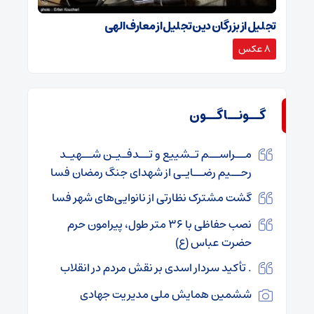
تجلیل از بزرگان دین تجلیل از معارف الهی
8 عکس
گــونــاگــون
مــراســم تـشییع و تــدفـیـن شــهیـد
رحــیم رضــایـی از شهدای جنگ رمضان فسا
گشت مشترک نظارتی از نانوایی‌های شهر فسا
نصب حفاظی با ۳۶ متر طول، پیرامون حرم
حضرت عباس (ع)
. تأکید سردار اسدی بر نقش مردم در انقلاب
ششمین همایش ملی مدیریت جهادی