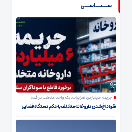
ســیــاســی
جریمه میلیاردی تعزیرات، یک واحد متخلف در فسا؛
نقره‌داغ شدن داروخانه متخلف با حکم دستگاه قضایی