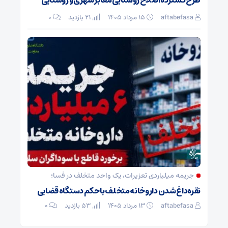
طرح گسترده اصلاح روشنایی معابر شهری و روستایی
aftabefasa
۱۵ مرداد ۱۴۰۵
21 بازدید
۰
جریمه میلیاردی تعزیرات، یک واحد متخلف در فسا؛
نقره‌داغ شدن داروخانه متخلف با حکم دستگاه قضایی
aftabefasa
۱۳ مرداد ۱۴۰۵
53 بازدید
۰