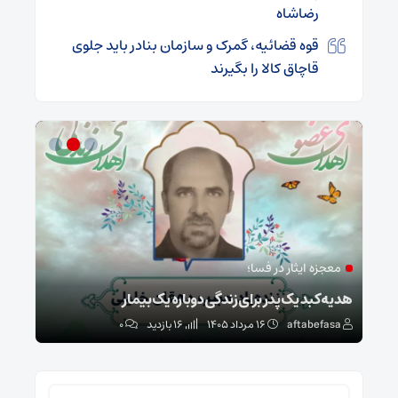
رضاشاه
قوه قضائیه، گمرک و سازمان بنادر باید جلوی
قاچاق کالا را بگیرند
معجزه ایثار در فسا؛
مد
ا
هدیه کبد یک پدر برای زندگی دوباره یک بیمار
طرح 
aftabefasa
۱۶ مرداد ۱۴۰۵
16 بازدید
۰
sa
جستجو