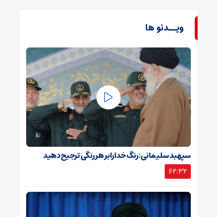
ویــدئو ها
سپهبد سلیمانی: رنگ خدا را بر هر رنگی ترجیح دهید
62:32