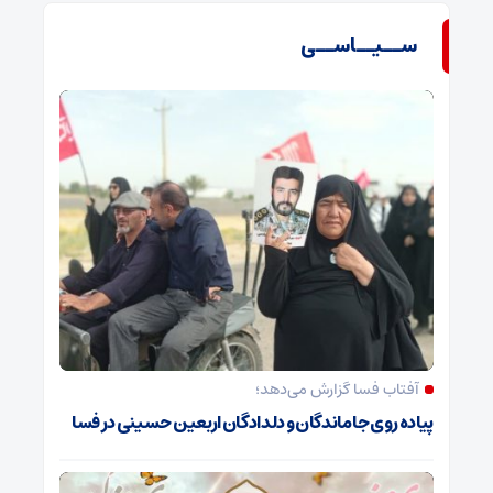
ســیــاســی
آفتاب فسا گزارش می‌دهد؛
پیاده روی جاماندگان و دلدادگان اربعین حسینی در فسا